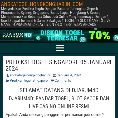
ANGKATOGELHONGKONGHARIINI.COM
Menyediakan Prediksi Terjitu Dengan Pasaran Terlengkap Seperti :
Phnompenh, Sydney, Singapore, Dubai, Taipei, Hongkong & Seoul ,
Memperkenalkan Beberapa Situs Judi Online Yang Terpercaya. Dengan 1
UserID dapat bermain 6 Game Sekaligus 1.TOGEL | 2.SLOT GAME | 3.LIVE
GAME | 4.PRAGMATIC PLAY | 5.IDN E-LOTTERY | 6.IDN ARCADE
PREDIKSI TOGEL SINGAPORE 05 JANUARI
2024
angkatogelhongkonghariini
January 4, 2024
Prediksi Togel Singapore
Comments
SELAMAT DATANG DI DJARUM4D
DJARUM4D: BANDAR TOGEL, SLOT GACOR DAN
LIVE CASINO ONLINE RESMI
Apakah Anda seorang penggemar permainan judi online?