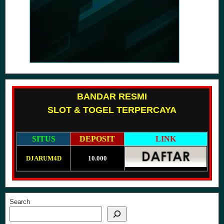
BANDAR RESMI
SLOT & TOGEL TERPERCAYA
SITUS
DEPOSIT
LINK
DJARUM4D
10.000
Search