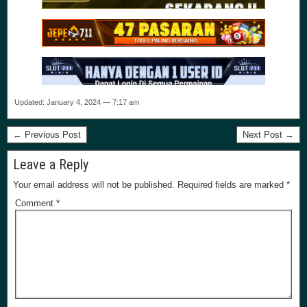
Updated: January 4, 2024 — 7:17 am
← Previous Post
Next Post →
Leave a Reply
Your email address will not be published.
Required fields are marked
*
Comment
*