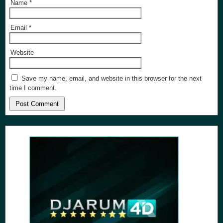
Name
*
Email
*
Website
Save my name, email, and website in this browser for the next
time I comment.