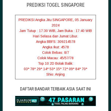
PREDIKSI TOGEL SINGAPORE
PREDIKSI Angka Jitu SINGAPORE, 05 January
2024
Jam Tutup : 17:30 WIB, Jam Buka : 17:40 WIB
Hari Selasa dan Jumat Libur.
Angka BBFS: 309214578
Angka Ikut: 4578
Colok Bebas: 8/7
Colok Macau: 45/57/78
Top 10 2D Bolak Balik:
03* 78* 29* 14* 53* 15* 72* 09* 84* 70*
Shio: Anjing
DAFTAR BANDAR TERBAIK ASIA SAAT INI