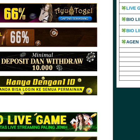
LIVE 
BIO L
BIO L
AGEN