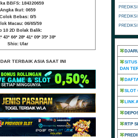
ka BBFS: 184320659
PREDIKSI
Angka Ikut: 0659
PREDIKSI
Colok Bebas: 0/5
lok Macau: 06/65/59
PREDIKSI
p 10 2D Bolak Balik:
* 43* 66* 28* 41* 09* 35* 38*
Shio: Ular
DJAR
AR TERBAIK ASIA SAAT INI
SITUS
DAN TE
DAFT
SLOT
LINK 
DEPO
RTP 
PREDI