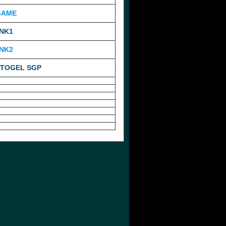
GAME
INK1
INK2
 TOGEL SGP