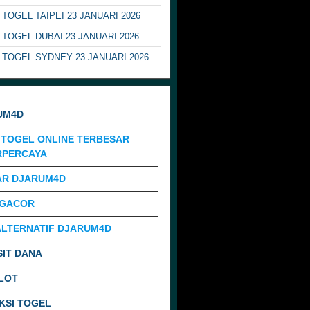
 TOGEL TAIPEI 23 JANUARI 2026
 TOGEL DUBAI 23 JANUARI 2026
 TOGEL SYDNEY 23 JANUARI 2026
UM4D
 TOGEL ONLINE TERBESAR
RPERCAYA
AR DJARUM4D
 GACOR
ALTERNATIF DJARUM4D
SIT DANA
SLOT
KSI TOGEL