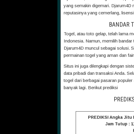
yang semakin digemari. Djarum4D me
reputasinya yang cemerlang, lisensi
BANDAR 
Togel, atau toto gelap, telah lama m
Indonesia. Namun, memilih bandar to
Djarum4D muncul sebagai solusi. 
permainan togel yang aman dan fair
Situs ini juga dilengkapi dengan s
data pribadi dan transaksi Anda. Se
togel dari berbagai pasaran popule
banyak lagi. Berikut prediksi
PREDIK
PREDIKSI Angka Jit
Jam Tutup : 1