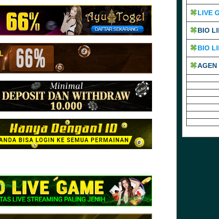
LIVE 
BIO L
BIO L
AGEN