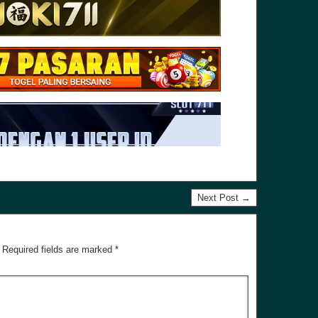
Next Post →
Required fields are marked
*