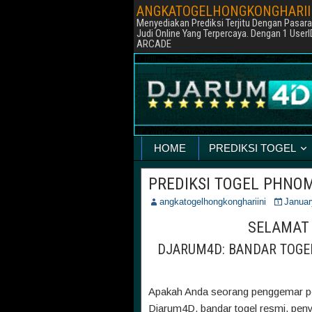
ANGKATOGELHONGKONGHARII
Menyediakan Prediksi Terjitu Dengan Pasara
Judi Online Yang Terpercaya. Dengan 1 Use
ARCADE
HOME
PREDIKSI TOGEL
PREDIKSI TOGEL PHNO
angkatogelhongkonghariini
Januar
SELAMAT
DJARUM4D: BANDAR TOGEL
Apakah Anda seorang penggemar pe
Djarum4D, bandar togel resmi, penye