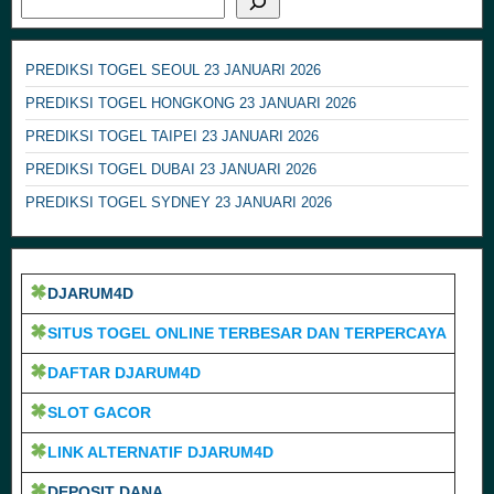
PREDIKSI TOGEL SEOUL 23 JANUARI 2026
PREDIKSI TOGEL HONGKONG 23 JANUARI 2026
PREDIKSI TOGEL TAIPEI 23 JANUARI 2026
PREDIKSI TOGEL DUBAI 23 JANUARI 2026
PREDIKSI TOGEL SYDNEY 23 JANUARI 2026
DJARUM4D
SITUS TOGEL ONLINE TERBESAR DAN TERPERCAYA
DAFTAR DJARUM4D
SLOT GACOR
LINK ALTERNATIF DJARUM4D
DEPOSIT DANA