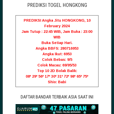
PREDIKSI TOGEL HONGKONG
PREDIKSI Angka Jitu HONGKONG, 10
February 2024
Jam Tutup : 22:45 WIB, Jam Buka : 23:00
WIB
Buka Setiap Hari.
Angka BBFS: 280716953
Angka Ikut: 6953
Colok Bebas: 9/5
Colok Macau: 69/95/53
Top 10 2D Bolak Balik:
08* 29* 56* 17* 30* 31* 72* 98* 65* 75*
Shio: Babi
DAFTAR BANDAR TERBAIK ASIA SAAT INI