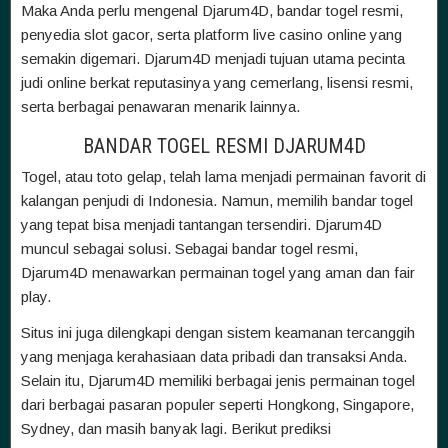
Maka Anda perlu mengenal Djarum4D, bandar togel resmi,
penyedia slot gacor, serta platform live casino online yang
semakin digemari. Djarum4D menjadi tujuan utama pecinta
judi online berkat reputasinya yang cemerlang, lisensi resmi,
serta berbagai penawaran menarik lainnya.
BANDAR TOGEL RESMI DJARUM4D
Togel, atau toto gelap, telah lama menjadi permainan favorit di
kalangan penjudi di Indonesia. Namun, memilih bandar togel
yang tepat bisa menjadi tantangan tersendiri. Djarum4D
muncul sebagai solusi. Sebagai bandar togel resmi,
Djarum4D menawarkan permainan togel yang aman dan fair
play.
Situs ini juga dilengkapi dengan sistem keamanan tercanggih
yang menjaga kerahasiaan data pribadi dan transaksi Anda.
Selain itu, Djarum4D memiliki berbagai jenis permainan togel
dari berbagai pasaran populer seperti Hongkong, Singapore,
Sydney, dan masih banyak lagi. Berikut prediksi