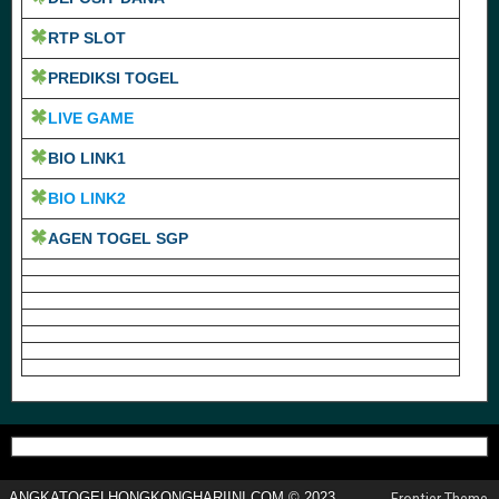
RTP SLOT
PREDIKSI TOGEL
LIVE GAME
BIO LINK1
BIO LINK2
AGEN TOGEL SGP
ANGKATOGELHONGKONGHARIINI.COM © 2023
Frontier Theme