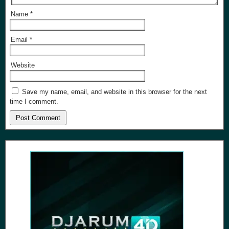
Name
*
Email
*
Website
Save my name, email, and website in this browser for the next
time I comment.