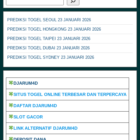
PREDIKSI TOGEL SEOUL 23 JANUARI 2026
PREDIKSI TOGEL HONGKONG 23 JANUARI 2026
PREDIKSI TOGEL TAIPEI 23 JANUARI 2026
PREDIKSI TOGEL DUBAI 23 JANUARI 2026
PREDIKSI TOGEL SYDNEY 23 JANUARI 2026
DJARUM4D
SITUS TOGEL ONLINE TERBESAR DAN TERPERCAYA
DAFTAR DJARUM4D
SLOT GACOR
LINK ALTERNATIF DJARUM4D
DEPOSIT DANA