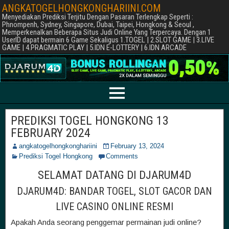
ANGKATOGELHONGKONGHARIINI.COM
Menyediakan Prediksi Terjitu Dengan Pasaran Terlengkap Seperti :
Phnompenh, Sydney, Singapore, Dubai, Taipei, Hongkong & Seoul ,
Memperkenalkan Beberapa Situs Judi Online Yang Terpercaya. Dengan 1
UserID dapat bermain 6 Game Sekaligus 1.TOGEL | 2.SLOT GAME | 3.LIVE
GAME | 4.PRAGMATIC PLAY | 5.IDN E-LOTTERY | 6.IDN ARCADE
PREDIKSI TOGEL HONGKONG 13
FEBRUARY 2024
angkatogelhongkonghariini
February 13, 2024
Prediksi Togel Hongkong
Comments
SELAMAT DATANG DI DJARUM4D
DJARUM4D: BANDAR TOGEL, SLOT GACOR DAN
LIVE CASINO ONLINE RESMI
Apakah Anda seorang penggemar permainan judi online?