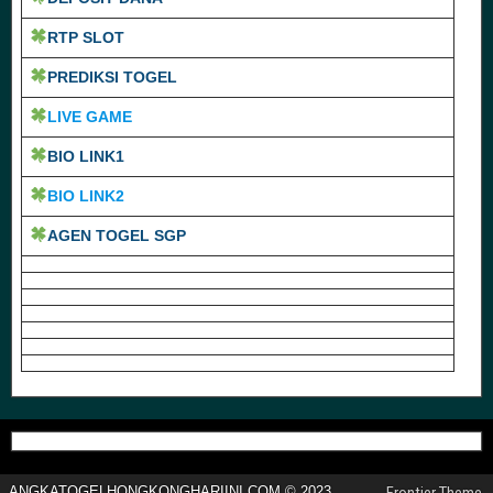
RTP SLOT
PREDIKSI TOGEL
LIVE GAME
BIO LINK1
BIO LINK2
AGEN TOGEL SGP
ANGKATOGELHONGKONGHARIINI.COM © 2023
Frontier Theme