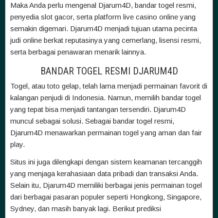
Maka Anda perlu mengenal Djarum4D, bandar togel resmi,
penyedia slot gacor, serta platform live casino online yang
semakin digemari. Djarum4D menjadi tujuan utama pecinta
judi online berkat reputasinya yang cemerlang, lisensi resmi,
serta berbagai penawaran menarik lainnya.
BANDAR TOGEL RESMI DJARUM4D
Togel, atau toto gelap, telah lama menjadi permainan favorit di
kalangan penjudi di Indonesia. Namun, memilih bandar togel
yang tepat bisa menjadi tantangan tersendiri. Djarum4D
muncul sebagai solusi. Sebagai bandar togel resmi,
Djarum4D menawarkan permainan togel yang aman dan fair
play.
Situs ini juga dilengkapi dengan sistem keamanan tercanggih
yang menjaga kerahasiaan data pribadi dan transaksi Anda.
Selain itu, Djarum4D memiliki berbagai jenis permainan togel
dari berbagai pasaran populer seperti Hongkong, Singapore,
Sydney, dan masih banyak lagi. Berikut prediksi