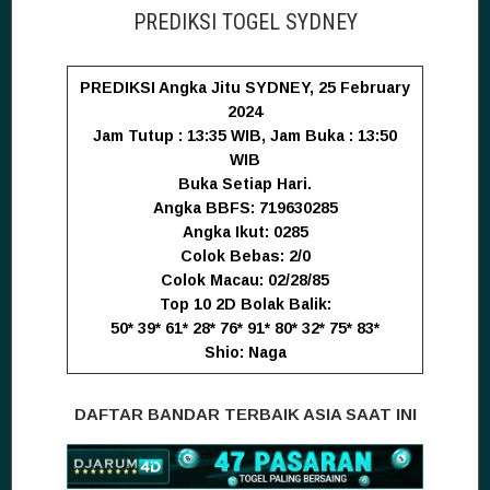
PREDIKSI TOGEL SYDNEY
PREDIKSI Angka Jitu SYDNEY, 25 February
2024
Jam Tutup : 13:35 WIB, Jam Buka : 13:50
WIB
Buka Setiap Hari.
Angka BBFS: 719630285
Angka Ikut: 0285
Colok Bebas: 2/0
Colok Macau: 02/28/85
Top 10 2D Bolak Balik:
50* 39* 61* 28* 76* 91* 80* 32* 75* 83*
Shio: Naga
DAFTAR BANDAR TERBAIK ASIA SAAT INI