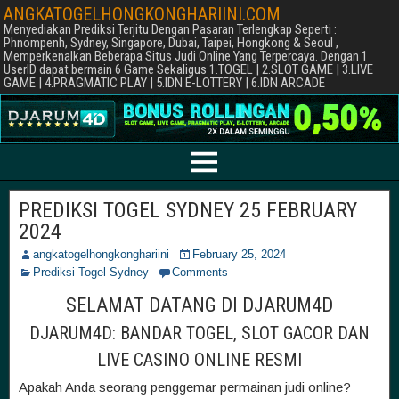
ANGKATOGELHONGKONGHARIINI.COM
Menyediakan Prediksi Terjitu Dengan Pasaran Terlengkap Seperti :
Phnompenh, Sydney, Singapore, Dubai, Taipei, Hongkong & Seoul ,
Memperkenalkan Beberapa Situs Judi Online Yang Terpercaya. Dengan 1
UserID dapat bermain 6 Game Sekaligus 1.TOGEL | 2.SLOT GAME | 3.LIVE
GAME | 4.PRAGMATIC PLAY | 5.IDN E-LOTTERY | 6.IDN ARCADE
PREDIKSI TOGEL SYDNEY 25 FEBRUARY
2024
angkatogelhongkonghariini
February 25, 2024
Prediksi Togel Sydney
Comments
SELAMAT DATANG DI DJARUM4D
DJARUM4D: BANDAR TOGEL, SLOT GACOR DAN
LIVE CASINO ONLINE RESMI
Apakah Anda seorang penggemar permainan judi online?