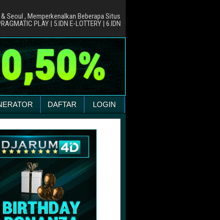
g & Seoul , Memperkenalkan Beberapa Situs
.PRAGMATIC PLAY | 5.IDN E-LOTTERY | 6.IDN
NERATOR
DAFTAR
LOGIN