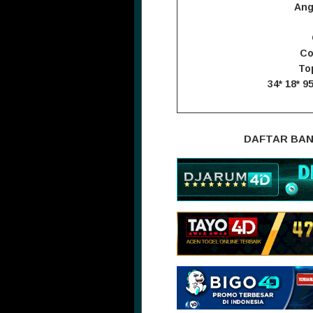
Ang
Co
To
34* 18* 95
DAFTAR BAND