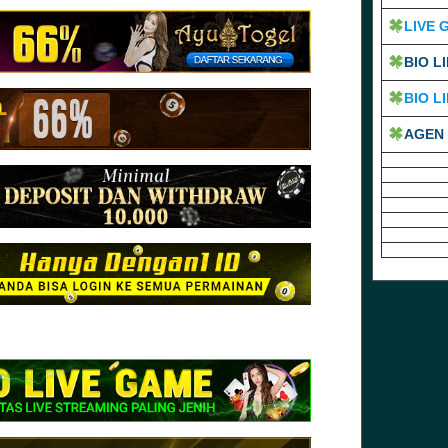
LIVE 
BIO L
BIO L
AGEN