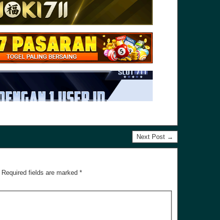
Next Post →
Required fields are marked
*