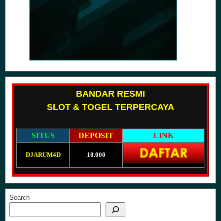
BANDAR RESMI
SLOT & TOGEL TERPERCAYA
SITUS
DEPOSIT
LINK
DJARUM4D
10.000
Search