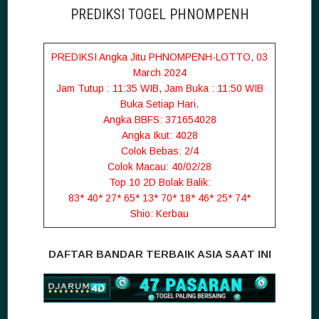
PREDIKSI TOGEL PHNOMPENH
PREDIKSI Angka Jitu PHNOMPENH-LOTTO, 03
March 2024
Jam Tutup : 11:35 WIB, Jam Buka : 11:50 WIB
Buka Setiap Hari.
Angka BBFS: 371654028
Angka Ikut: 4028
Colok Bebas: 2/4
Colok Macau: 40/02/28
Top 10 2D Bolak Balik:
83* 40* 27* 65* 13* 70* 18* 46* 25* 74*
Shio: Kerbau
DAFTAR BANDAR TERBAIK ASIA SAAT INI