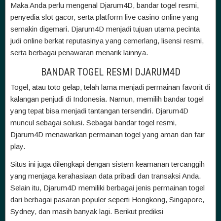
Maka Anda perlu mengenal Djarum4D, bandar togel resmi,
penyedia slot gacor, serta platform live casino online yang
semakin digemari. Djarum4D menjadi tujuan utama pecinta
judi online berkat reputasinya yang cemerlang, lisensi resmi,
serta berbagai penawaran menarik lainnya.
BANDAR TOGEL RESMI DJARUM4D
Togel, atau toto gelap, telah lama menjadi permainan favorit di
kalangan penjudi di Indonesia. Namun, memilih bandar togel
yang tepat bisa menjadi tantangan tersendiri. Djarum4D
muncul sebagai solusi. Sebagai bandar togel resmi,
Djarum4D menawarkan permainan togel yang aman dan fair
play.
Situs ini juga dilengkapi dengan sistem keamanan tercanggih
yang menjaga kerahasiaan data pribadi dan transaksi Anda.
Selain itu, Djarum4D memiliki berbagai jenis permainan togel
dari berbagai pasaran populer seperti Hongkong, Singapore,
Sydney, dan masih banyak lagi. Berikut prediksi