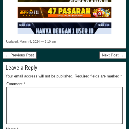
Updated: March 9, 2024 — 3:10 am
← Previous Post
Next Post →
Leave a Reply
Your email address will not be published.
Required fields are marked
*
Comment
*