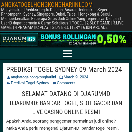
ANGKATOGELHONGKONGHARIINI.COM
Menyediakan Prediksi Terjitu Dengan Pasaran Terlengkap Seperti :
Phnompenh, Sydney, Singapore, Dubai, Taipei, Hongkong & Seoul ,
Memperkenalkan Beberapa Situs Judi Online Yang Terpercaya. Dengan 1
UserID dapat bermain 6 Game Sekaligus 1.TOGEL | 2.SLOT GAME | 3.LIVE
GAME | 4.PRAGMATIC PLAY | 5.IDN E-LOTTERY | 6.IDN ARCADE
PREDIKSI TOGEL SYDNEY 09 March 2024
angkatogelhongkonghariini
March 9, 2024
Prediksi Togel Sydney
Comments
SELAMAT DATANG DI DJARUM4D
DJARUM4D: BANDAR TOGEL, SLOT GACOR DAN
LIVE CASINO ONLINE RESMI
Apakah Anda seorang penggemar permainan judi online?
Maka Anda perlu mengenal Djarum4D, bandar togel resmi,