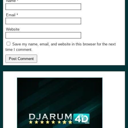
Name
*
Email
*
Website
Save my name, email, and website in this browser for the next
time I comment.