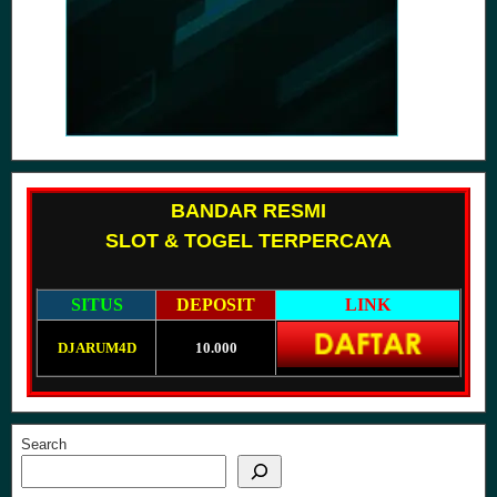
BANDAR RESMI
SLOT & TOGEL TERPERCAYA
SITUS
DEPOSIT
LINK
DJARUM4D
10.000
Search