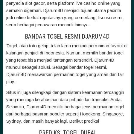
penyedia slot gacor, serta platform live casino online yang
semakin digemari. Djarum4D menjadi tujuan utama pecinta
judi online berkat reputasinya yang cemerlang, lisensi resmi,
serta berbagai penawaran menarik lainnya.
BANDAR TOGEL RESMI DJARUM4D
Togel, atau toto gelap, telah lama menjadi permainan favorit di
kalangan penjudi di Indonesia. Namun, memilih bandar togel
yang tepat bisa menjadi tantangan tersendiri. Djarum4D
muncul sebagai solusi. Sebagai bandar togel resmi,
Djarum4D menawarkan permainan togel yang aman dan fair
play.
Situs ini juga dilengkapi dengan sistem keamanan tercanggih
yang menjaga kerahasiaan data pribadi dan transaksi Anda.
Selain itu, Djarum4D memiliki berbagai jenis permainan togel
dari berbagai pasaran populer seperti Hongkong, Singapore,
Sydney, dan masih banyak lagi. Berikut prediksi
PREDIKSI TOGEL DUBAI