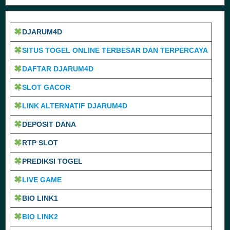
DJARUM4D
SITUS TOGEL ONLINE TERBESAR DAN TERPERCAYA
DAFTAR DJARUM4D
SLOT GACOR
LINK ALTERNATIF DJARUM4D
DEPOSIT DANA
RTP SLOT
PREDIKSI TOGEL
LIVE GAME
BIO LINK1
BIO LINK2