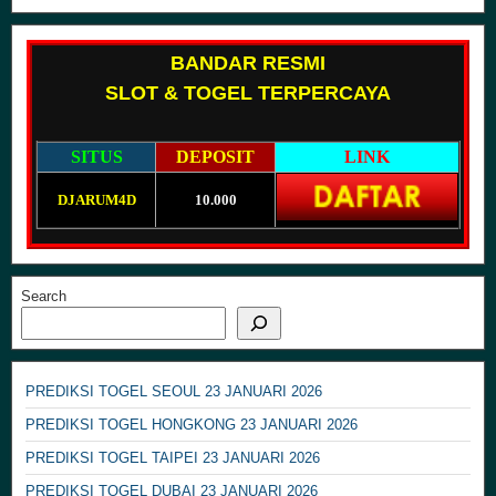
BANDAR RESMI
SLOT & TOGEL TERPERCAYA
SITUS
DEPOSIT
LINK
DJARUM4D
10.000
Search
PREDIKSI TOGEL SEOUL 23 JANUARI 2026
PREDIKSI TOGEL HONGKONG 23 JANUARI 2026
PREDIKSI TOGEL TAIPEI 23 JANUARI 2026
PREDIKSI TOGEL DUBAI 23 JANUARI 2026