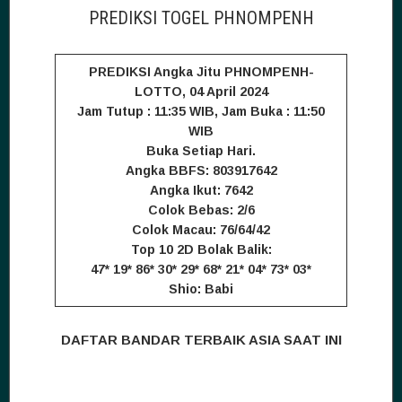
PREDIKSI TOGEL PHNOMPENH
PREDIKSI Angka Jitu PHNOMPENH-
LOTTO, 04 April 2024
Jam Tutup : 11:35 WIB, Jam Buka : 11:50
WIB
Buka Setiap Hari.
Angka BBFS: 803917642
Angka Ikut: 7642
Colok Bebas: 2/6
Colok Macau: 76/64/42
Top 10 2D Bolak Balik:
47* 19* 86* 30* 29* 68* 21* 04* 73* 03*
Shio: Babi
DAFTAR BANDAR TERBAIK ASIA SAAT INI