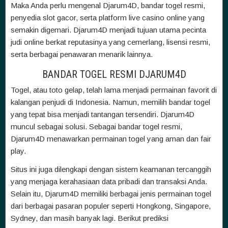
Maka Anda perlu mengenal Djarum4D, bandar togel resmi,
penyedia slot gacor, serta platform live casino online yang
semakin digemari. Djarum4D menjadi tujuan utama pecinta
judi online berkat reputasinya yang cemerlang, lisensi resmi,
serta berbagai penawaran menarik lainnya.
BANDAR TOGEL RESMI DJARUM4D
Togel, atau toto gelap, telah lama menjadi permainan favorit di
kalangan penjudi di Indonesia. Namun, memilih bandar togel
yang tepat bisa menjadi tantangan tersendiri. Djarum4D
muncul sebagai solusi. Sebagai bandar togel resmi,
Djarum4D menawarkan permainan togel yang aman dan fair
play.
Situs ini juga dilengkapi dengan sistem keamanan tercanggih
yang menjaga kerahasiaan data pribadi dan transaksi Anda.
Selain itu, Djarum4D memiliki berbagai jenis permainan togel
dari berbagai pasaran populer seperti Hongkong, Singapore,
Sydney, dan masih banyak lagi. Berikut prediksi