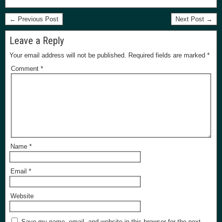
← Previous Post
Next Post →
Leave a Reply
Your email address will not be published.
Required fields are marked
*
Comment
*
Name
*
Email
*
Website
Save my name, email, and website in this browser for the next