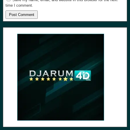
time I comment.