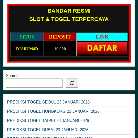
BANDAR RESMI
SLOT & TOGEL TERPERCAYA
SITUS
DEPOSIT
LINK
DJARUM4D
10.000
Search
PREDIKSI TOGEL SEOUL 23 JANUARI 2026
PREDIKSI TOGEL HONGKONG 23 JANUARI 2026
PREDIKSI TOGEL TAIPEI 23 JANUARI 2026
PREDIKSI TOGEL DUBAI 23 JANUARI 2026