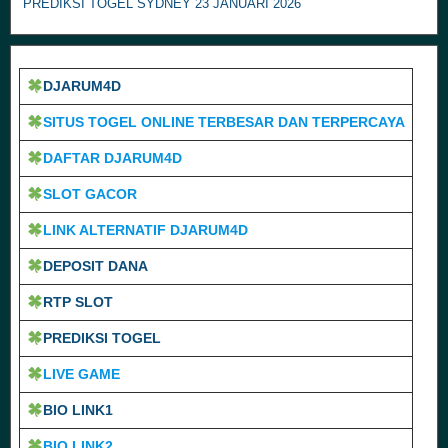
PREDIKSI TOGEL SYDNEY 23 JANUARI 2026
DJARUM4D
SITUS TOGEL ONLINE TERBESAR DAN TERPERCAYA
DAFTAR DJARUM4D
SLOT GACOR
LINK ALTERNATIF DJARUM4D
DEPOSIT DANA
RTP SLOT
PREDIKSI TOGEL
LIVE GAME
BIO LINK1
BIO LINK2