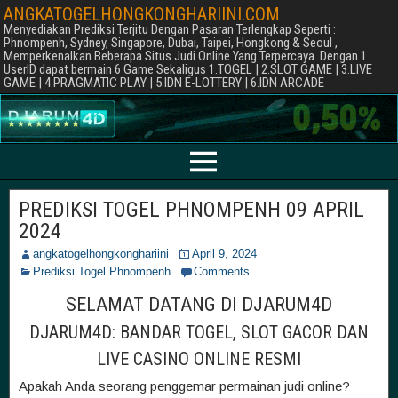
ANGKATOGELHONGKONGHARIINI.COM
Menyediakan Prediksi Terjitu Dengan Pasaran Terlengkap Seperti :
Phnompenh, Sydney, Singapore, Dubai, Taipei, Hongkong & Seoul ,
Memperkenalkan Beberapa Situs Judi Online Yang Terpercaya. Dengan 1
UserID dapat bermain 6 Game Sekaligus 1.TOGEL | 2.SLOT GAME | 3.LIVE
GAME | 4.PRAGMATIC PLAY | 5.IDN E-LOTTERY | 6.IDN ARCADE
PREDIKSI TOGEL PHNOMPENH 09 APRIL
2024
angkatogelhongkonghariini
April 9, 2024
Prediksi Togel Phnompenh
Comments
SELAMAT DATANG DI DJARUM4D
DJARUM4D: BANDAR TOGEL, SLOT GACOR DAN
LIVE CASINO ONLINE RESMI
Apakah Anda seorang penggemar permainan judi online?