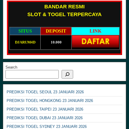
BANDAR RESMI
SLOT & TOGEL TERPERCAYA
SITUS
DEPOSIT
LINK
DJARUM4D
10.000
Search
PREDIKSI TOGEL SEOUL 23 JANUARI 2026
PREDIKSI TOGEL HONGKONG 23 JANUARI 2026
PREDIKSI TOGEL TAIPEI 23 JANUARI 2026
PREDIKSI TOGEL DUBAI 23 JANUARI 2026
PREDIKSI TOGEL SYDNEY 23 JANUARI 2026