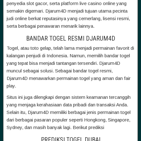
penyedia slot gacor, serta platform live casino online yang
semakin digemari. Djarum4D menjadi tujuan utama pecinta
judi online berkat reputasinya yang cemerlang, lisensi resmi,
serta berbagai penawaran menarik lainnya.
BANDAR TOGEL RESMI DJARUM4D
Togel, atau toto gelap, telah lama menjadi permainan favorit di
kalangan penjudi di Indonesia. Namun, memilih bandar togel
yang tepat bisa menjadi tantangan tersendiri. Djarum4D
muncul sebagai solusi. Sebagai bandar togel resmi,
Djarum4D menawarkan permainan togel yang aman dan fair
play.
Situs ini juga dilengkapi dengan sistem keamanan tercanggih
yang menjaga kerahasiaan data pribadi dan transaksi Anda.
Selain itu, Djarum4D memiliki berbagai jenis permainan togel
dari berbagai pasaran populer seperti Hongkong, Singapore,
Sydney, dan masih banyak lagi. Berikut prediksi
PREDIKSI TOGEL DUBAI