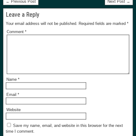
← Previous Post
Next Post →
Leave a Reply
Your email address will not be published.
Required fields are marked
*
Comment
*
Name
*
Email
*
Website
Save my name, email, and website in this browser for the next
time I comment.