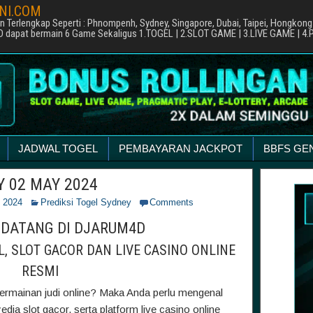
NI.COM
n Terlengkap Seperti : Phnompenh, Sydney, Singapore, Dubai, Taipei, Hongkon
rID dapat bermain 6 Game Sekaligus 1.TOGEL | 2.SLOT GAME | 3.LIVE GAME | 4
JADWAL TOGEL
PEMBAYARAN JACKPOT
BBFS GE
Y 02 MAY 2024
 2024
Prediksi Togel Sydney
Comments
 DATANG DI DJARUM4D
, SLOT GACOR DAN LIVE CASINO ONLINE
RESMI
rmainan judi online? Maka Anda perlu mengenal
dia slot gacor, serta platform live casino online