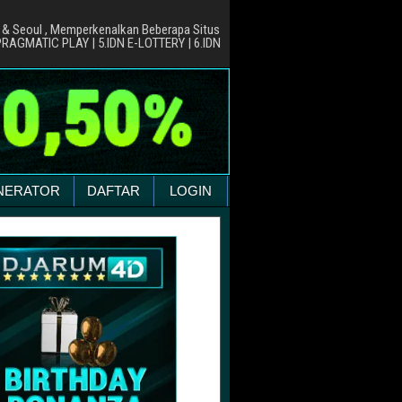
g & Seoul , Memperkenalkan Beberapa Situs
.PRAGMATIC PLAY | 5.IDN E-LOTTERY | 6.IDN
NERATOR
DAFTAR
LOGIN