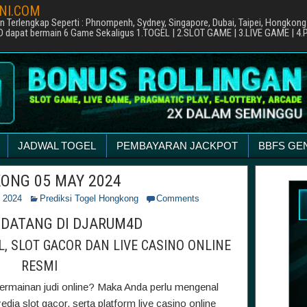
NI.COM
n Terlengkap Seperti : Phnompenh, Sydney, Singapore, Dubai, Taipei, Hongkon
rID dapat bermain 6 Game Sekaligus 1.TOGEL | 2.SLOT GAME | 3.LIVE GAME | 4
JADWAL TOGEL
PEMBAYARAN JACKPOT
BBFS GE
KONG 05 MAY 2024
 2024
Prediksi Togel Hongkong
Comments
 DATANG DI DJARUM4D
, SLOT GACOR DAN LIVE CASINO ONLINE
RESMI
rmainan judi online? Maka Anda perlu mengenal
dia slot gacor, serta platform live casino online