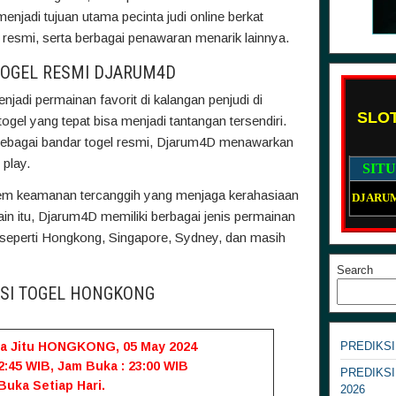
njadi tujuan utama pecinta judi online berkat
 resmi, serta berbagai penawaran menarik lainnya.
TOGEL RESMI DJARUM4D
enjadi permainan favorit di kalangan penjudi di
SLO
gel yang tepat bisa menjadi tantangan tersendiri.
Sebagai bandar togel resmi, Djarum4D menawarkan
 play.
SITU
istem keamanan tercanggih yang menjaga kerahasiaan
DJARU
lain itu, Djarum4D memiliki berbagai jenis permainan
r seperti Hongkong, Singapore, Sydney, dan masih
Search
KSI TOGEL HONGKONG
a Jitu HONGKONG, 05 May 2024
PREDIKSI
2:45 WIB, Jam Buka : 23:00 WIB
PREDIKSI
Buka Setiap Hari.
2026