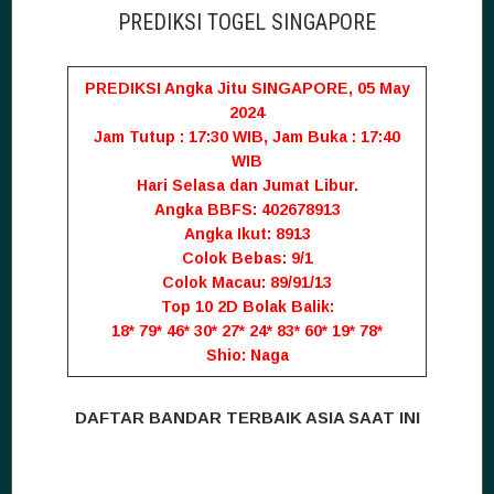
PREDIKSI TOGEL SINGAPORE
PREDIKSI Angka Jitu SINGAPORE, 05 May
2024
Jam Tutup : 17:30 WIB, Jam Buka : 17:40
WIB
Hari Selasa dan Jumat Libur.
Angka BBFS: 402678913
Angka Ikut: 8913
Colok Bebas: 9/1
Colok Macau: 89/91/13
Top 10 2D Bolak Balik:
18* 79* 46* 30* 27* 24* 83* 60* 19* 78*
Shio: Naga
DAFTAR BANDAR TERBAIK ASIA SAAT INI