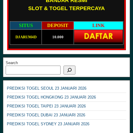
BANDAR RESMI
SLOT & TOGEL TERPERCAYA
SITUS
DEPOSIT
LINK
DJARUM4D
10.000
Search
PREDIKSI TOGEL SEOUL 23 JANUARI 2026
PREDIKSI TOGEL HONGKONG 23 JANUARI 2026
PREDIKSI TOGEL TAIPEI 23 JANUARI 2026
PREDIKSI TOGEL DUBAI 23 JANUARI 2026
PREDIKSI TOGEL SYDNEY 23 JANUARI 2026