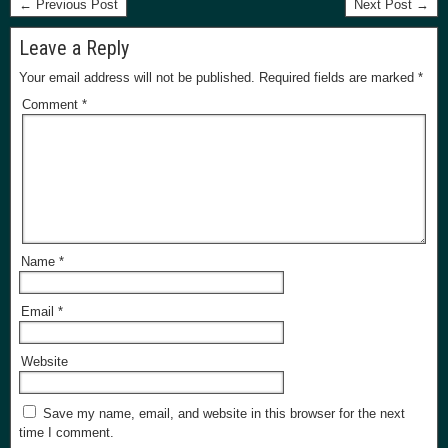
← Previous Post
Next Post →
Leave a Reply
Your email address will not be published.
Required fields are marked
*
Comment
*
Name
*
Email
*
Website
Save my name, email, and website in this browser for the next
time I comment.