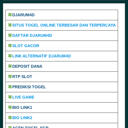
DJARUM4D
SITUS TOGEL ONLINE TERBESAR DAN TERPERCAYA
DAFTAR DJARUM4D
SLOT GACOR
LINK ALTERNATIF DJARUM4D
DEPOSIT DANA
RTP SLOT
PREDIKSI TOGEL
LIVE GAME
BIO LINK1
BIO LINK2