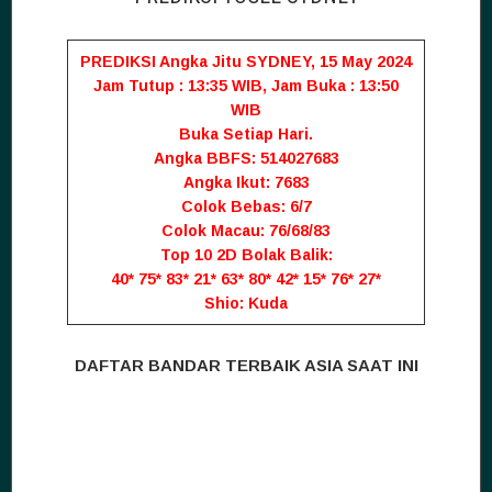
PREDIKSI Angka Jitu SYDNEY, 15 May 2024
Jam Tutup : 13:35 WIB, Jam Buka : 13:50
WIB
Buka Setiap Hari.
Angka BBFS: 514027683
Angka Ikut: 7683
Colok Bebas: 6/7
Colok Macau: 76/68/83
Top 10 2D Bolak Balik:
40* 75* 83* 21* 63* 80* 42* 15* 76* 27*
Shio: Kuda
DAFTAR BANDAR TERBAIK ASIA SAAT INI