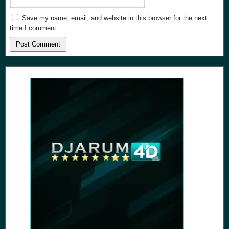
Save my name, email, and website in this browser for the next
time I comment.