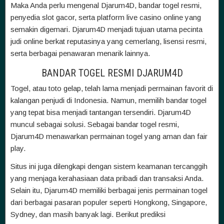
Maka Anda perlu mengenal Djarum4D, bandar togel resmi,
penyedia slot gacor, serta platform live casino online yang
semakin digemari. Djarum4D menjadi tujuan utama pecinta
judi online berkat reputasinya yang cemerlang, lisensi resmi,
serta berbagai penawaran menarik lainnya.
BANDAR TOGEL RESMI DJARUM4D
Togel, atau toto gelap, telah lama menjadi permainan favorit di
kalangan penjudi di Indonesia. Namun, memilih bandar togel
yang tepat bisa menjadi tantangan tersendiri. Djarum4D
muncul sebagai solusi. Sebagai bandar togel resmi,
Djarum4D menawarkan permainan togel yang aman dan fair
play.
Situs ini juga dilengkapi dengan sistem keamanan tercanggih
yang menjaga kerahasiaan data pribadi dan transaksi Anda.
Selain itu, Djarum4D memiliki berbagai jenis permainan togel
dari berbagai pasaran populer seperti Hongkong, Singapore,
Sydney, dan masih banyak lagi. Berikut prediksi