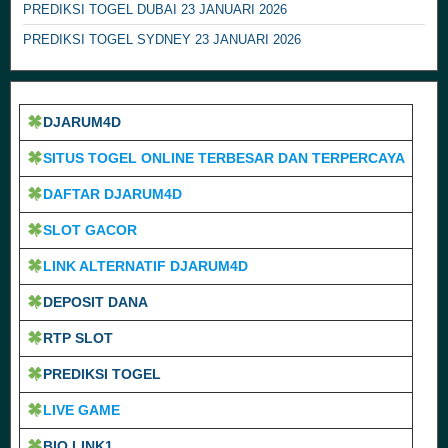
PREDIKSI TOGEL DUBAI 23 JANUARI 2026
PREDIKSI TOGEL SYDNEY 23 JANUARI 2026
DJARUM4D
SITUS TOGEL ONLINE TERBESAR DAN TERPERCAYA
DAFTAR DJARUM4D
SLOT GACOR
LINK ALTERNATIF DJARUM4D
DEPOSIT DANA
RTP SLOT
PREDIKSI TOGEL
LIVE GAME
BIO LINK1