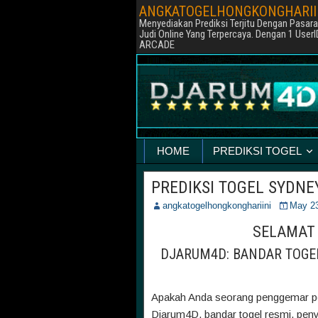
ANGKATOGELHONGKONGHARII
Menyediakan Prediksi Terjitu Dengan Pasara
Judi Online Yang Terpercaya. Dengan 1 Use
ARCADE
HOME
PREDIKSI TOGEL
PREDIKSI TOGEL SYDNE
angkatogelhongkonghariini
May 23
SELAMAT
DJARUM4D: BANDAR TOGEL
Apakah Anda seorang penggemar pe
Djarum4D, bandar togel resmi, penye