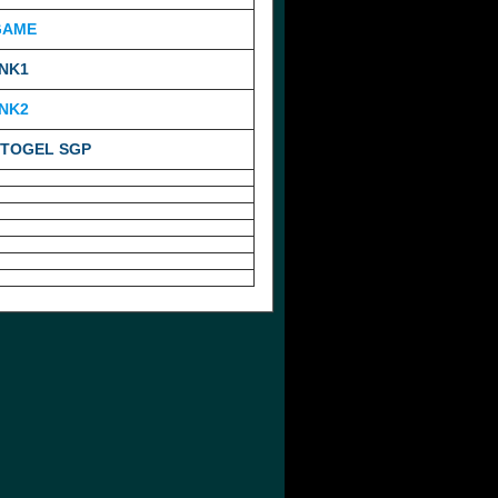
GAME
INK1
INK2
 TOGEL SGP