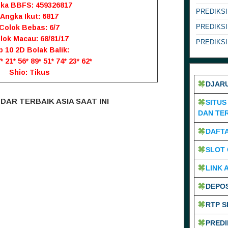
ka BBFS: 459326817
PREDIKSI
Angka Ikut: 6817
PREDIKSI
Colok Bebas: 6/7
lok Macau: 68/81/17
PREDIKSI
p 10 2D Bolak Balik:
* 21* 56* 89* 51* 74* 23* 62*
Shio: Tikus
DJAR
AR TERBAIK ASIA SAAT INI
SITUS
DAN TE
DAFT
SLOT
LINK 
DEPO
RTP 
PREDI