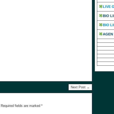
LIVE 
BIO L
BIO L
AGEN
Next Post →
Required fields are marked
*