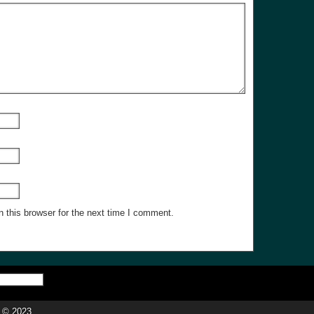
 this browser for the next time I comment.
© 2023