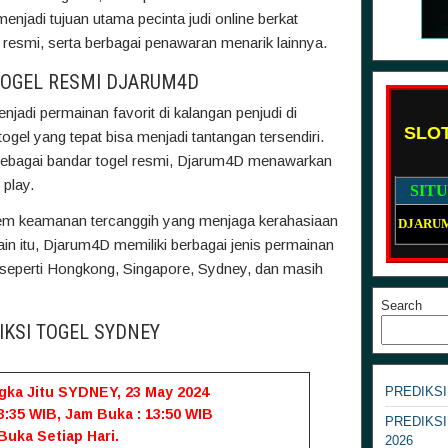
njadi tujuan utama pecinta judi online berkat
 resmi, serta berbagai penawaran menarik lainnya.
TOGEL RESMI DJARUM4D
enjadi permainan favorit di kalangan penjudi di
SLO
gel yang tepat bisa menjadi tantangan tersendiri.
Sebagai bandar togel resmi, Djarum4D menawarkan
 play.
SITU
istem keamanan tercanggih yang menjaga kerahasiaan
DJARU
lain itu, Djarum4D memiliki berbagai jenis permainan
r seperti Hongkong, Singapore, Sydney, dan masih
Search
IKSI TOGEL SYDNEY
ka Jitu SYDNEY, 23 May 2024
PREDIKSI
3:35 WIB, Jam Buka : 13:50 WIB
PREDIKSI
Buka Setiap Hari.
2026