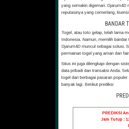
yang semakin digemari. Djarum4D me
reputasinya yang cemerlang, lisensi
BANDAR 
Togel, atau toto gelap, telah lama m
Indonesia. Namun, memilih bandar to
Djarum4D muncul sebagai solusi. 
permainan togel yang aman dan fair
Situs ini juga dilengkapi dengan s
data pribadi dan transaksi Anda. Se
togel dari berbagai pasaran popule
banyak lagi. Berikut prediksi
PRED
PREDIKSI Ang
Jam Tutup : 1