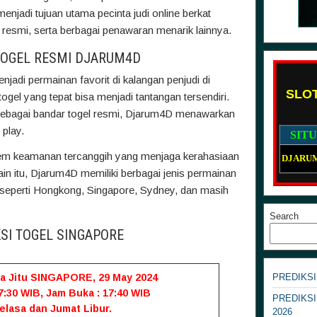
njadi tujuan utama pecinta judi online berkat
 resmi, serta berbagai penawaran menarik lainnya.
TOGEL RESMI DJARUM4D
enjadi permainan favorit di kalangan penjudi di
SLO
gel yang tepat bisa menjadi tantangan tersendiri.
Sebagai bandar togel resmi, Djarum4D menawarkan
 play.
SITU
istem keamanan tercanggih yang menjaga kerahasiaan
DJARU
lain itu, Djarum4D memiliki berbagai jenis permainan
r seperti Hongkong, Singapore, Sydney, dan masih
Search
SI TOGEL SINGAPORE
a Jitu SINGAPORE, 29 May 2024
PREDIKSI
7:30 WIB, Jam Buka : 17:40 WIB
PREDIKSI
Selasa dan Jumat Libur.
2026