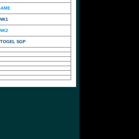
GAME
INK1
INK2
 TOGEL SGP