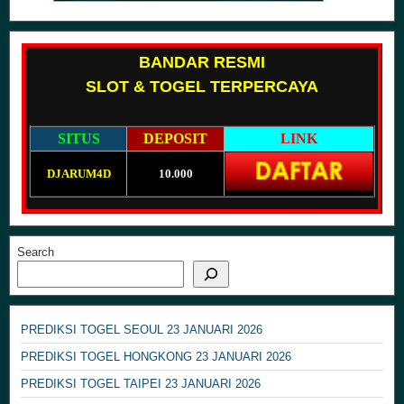
BANDAR RESMI
SLOT & TOGEL TERPERCAYA
SITUS
DEPOSIT
LINK
DJARUM4D
10.000
Search
PREDIKSI TOGEL SEOUL 23 JANUARI 2026
PREDIKSI TOGEL HONGKONG 23 JANUARI 2026
PREDIKSI TOGEL TAIPEI 23 JANUARI 2026