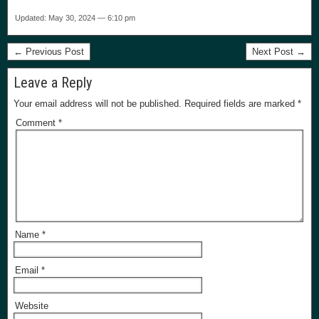
Updated: May 30, 2024 — 6:10 pm
← Previous Post
Next Post →
Leave a Reply
Your email address will not be published.
Required fields are marked
*
Comment
*
Name
*
Email
*
Website