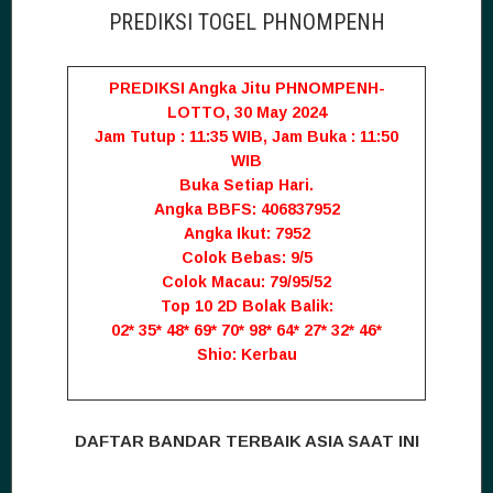
PREDIKSI TOGEL PHNOMPENH
PREDIKSI Angka Jitu PHNOMPENH-
LOTTO, 30 May 2024
Jam Tutup : 11:35 WIB, Jam Buka : 11:50
WIB
Buka Setiap Hari.
Angka BBFS: 406837952
Angka Ikut: 7952
Colok Bebas: 9/5
Colok Macau: 79/95/52
Top 10 2D Bolak Balik:
02* 35* 48* 69* 70* 98* 64* 27* 32* 46*
Shio: Kerbau
DAFTAR BANDAR TERBAIK ASIA SAAT INI