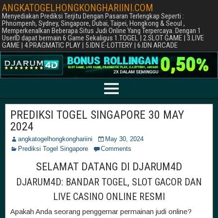
ANGKATOGELHONGKONGHARIINI.COM
Menyediakan Prediksi Terjitu Dengan Pasaran Terlengkap Seperti :
Phnompenh, Sydney, Singapore, Dubai, Taipei, Hongkong & Seoul ,
Memperkenalkan Beberapa Situs Judi Online Yang Terpercaya. Dengan 1
UserID dapat bermain 6 Game Sekaligus 1.TOGEL | 2.SLOT GAME | 3.LIVE
GAME | 4.PRAGMATIC PLAY | 5.IDN E-LOTTERY | 6.IDN ARCADE
PREDIKSI TOGEL SINGAPORE 30 MAY
2024
angkatogelhongkonghariini
May 30, 2024
Prediksi Togel Singapore
Comments
SELAMAT DATANG DI DJARUM4D
DJARUM4D: BANDAR TOGEL, SLOT GACOR DAN
LIVE CASINO ONLINE RESMI
Apakah Anda seorang penggemar permainan judi online?