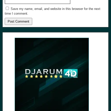
Save my name, email, and website in this browser for the next
time I comment.