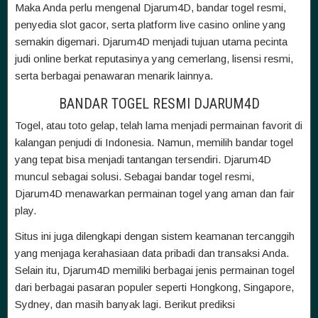
Maka Anda perlu mengenal Djarum4D, bandar togel resmi,
penyedia slot gacor, serta platform live casino online yang
semakin digemari. Djarum4D menjadi tujuan utama pecinta
judi online berkat reputasinya yang cemerlang, lisensi resmi,
serta berbagai penawaran menarik lainnya.
BANDAR TOGEL RESMI DJARUM4D
Togel, atau toto gelap, telah lama menjadi permainan favorit di
kalangan penjudi di Indonesia. Namun, memilih bandar togel
yang tepat bisa menjadi tantangan tersendiri. Djarum4D
muncul sebagai solusi. Sebagai bandar togel resmi,
Djarum4D menawarkan permainan togel yang aman dan fair
play.
Situs ini juga dilengkapi dengan sistem keamanan tercanggih
yang menjaga kerahasiaan data pribadi dan transaksi Anda.
Selain itu, Djarum4D memiliki berbagai jenis permainan togel
dari berbagai pasaran populer seperti Hongkong, Singapore,
Sydney, dan masih banyak lagi. Berikut prediksi