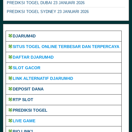
PREDIKSI TOGEL DUBAI 23 JANUARI 2026
PREDIKSI TOGEL SYDNEY 23 JANUARI 2026
DJARUM4D
SITUS TOGEL ONLINE TERBESAR DAN TERPERCAYA
DAFTAR DJARUM4D
SLOT GACOR
LINK ALTERNATIF DJARUM4D
DEPOSIT DANA
RTP SLOT
PREDIKSI TOGEL
LIVE GAME
BIO LINK1