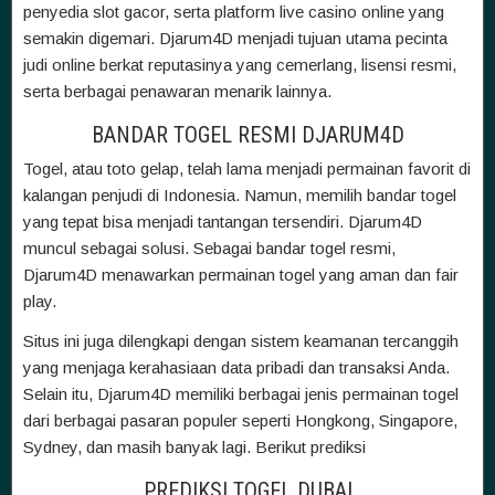
penyedia slot gacor, serta platform live casino online yang
semakin digemari. Djarum4D menjadi tujuan utama pecinta
judi online berkat reputasinya yang cemerlang, lisensi resmi,
serta berbagai penawaran menarik lainnya.
BANDAR TOGEL RESMI DJARUM4D
Togel, atau toto gelap, telah lama menjadi permainan favorit di
kalangan penjudi di Indonesia. Namun, memilih bandar togel
yang tepat bisa menjadi tantangan tersendiri. Djarum4D
muncul sebagai solusi. Sebagai bandar togel resmi,
Djarum4D menawarkan permainan togel yang aman dan fair
play.
Situs ini juga dilengkapi dengan sistem keamanan tercanggih
yang menjaga kerahasiaan data pribadi dan transaksi Anda.
Selain itu, Djarum4D memiliki berbagai jenis permainan togel
dari berbagai pasaran populer seperti Hongkong, Singapore,
Sydney, dan masih banyak lagi. Berikut prediksi
PREDIKSI TOGEL DUBAI