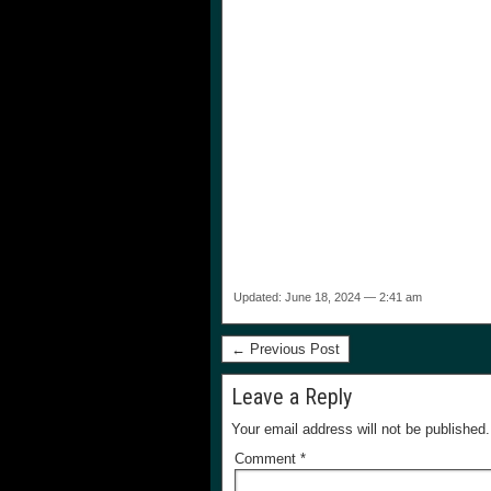
Updated: June 18, 2024 — 2:41 am
← Previous Post
Leave a Reply
Your email address will not be published.
Comment
*