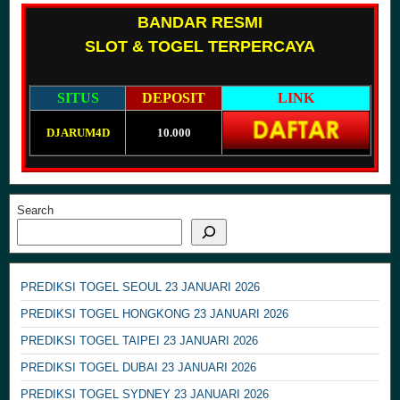
BANDAR RESMI
SLOT & TOGEL TERPERCAYA
SITUS
DEPOSIT
LINK
DJARUM4D
10.000
Search
PREDIKSI TOGEL SEOUL 23 JANUARI 2026
PREDIKSI TOGEL HONGKONG 23 JANUARI 2026
PREDIKSI TOGEL TAIPEI 23 JANUARI 2026
PREDIKSI TOGEL DUBAI 23 JANUARI 2026
PREDIKSI TOGEL SYDNEY 23 JANUARI 2026