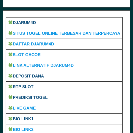
DJARUM4D
SITUS TOGEL ONLINE TERBESAR DAN TERPERCAYA
DAFTAR DJARUM4D
SLOT GACOR
LINK ALTERNATIF DJARUM4D
DEPOSIT DANA
RTP SLOT
PREDIKSI TOGEL
LIVE GAME
BIO LINK1
BIO LINK2