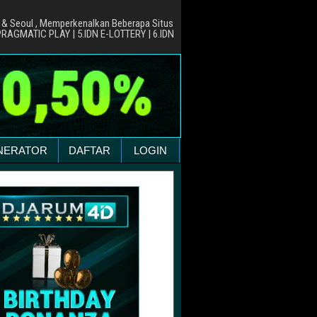
g & Seoul , Memperkenalkan Beberapa Situs
.PRAGMATIC PLAY | 5.IDN E-LOTTERY | 6.IDN
NERATOR
DAFTAR
LOGIN