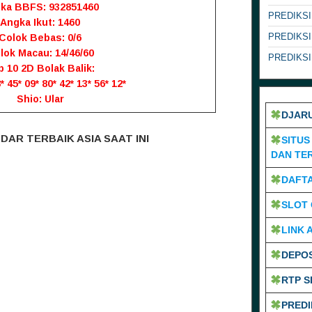
ka BBFS: 932851460
PREDIKSI
Angka Ikut: 1460
PREDIKSI
Colok Bebas: 0/6
lok Macau: 14/46/60
PREDIKSI
p 10 2D Bolak Balik:
* 45* 09* 80* 42* 13* 56* 12*
Shio: Ular
DJAR
AR TERBAIK ASIA SAAT INI
SITUS
DAN TE
DAFT
SLOT
LINK 
DEPO
RTP 
PREDI