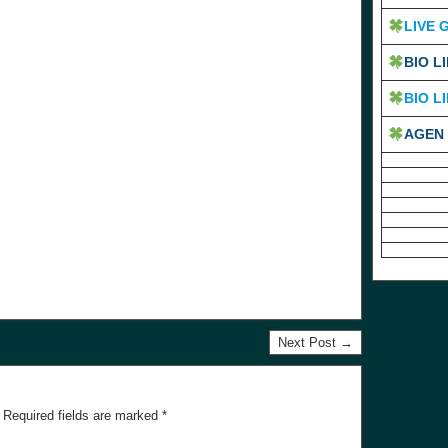
LIVE 
BIO L
BIO L
AGEN
Next Post →
Required fields are marked
*