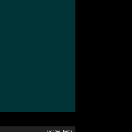
Frontier Theme