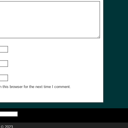
 this browser for the next time I comment.
© 2023