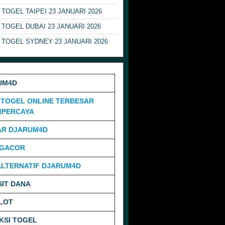
 TOGEL TAIPEI 23 JANUARI 2026
 TOGEL DUBAI 23 JANUARI 2026
 TOGEL SYDNEY 23 JANUARI 2026
UM4D
 TOGEL ONLINE TERBESAR
RPERCAYA
AR DJARUM4D
 GACOR
ALTERNATIF DJARUM4D
SIT DANA
SLOT
KSI TOGEL