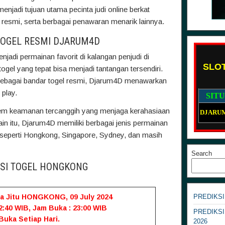
njadi tujuan utama pecinta judi online berkat
 resmi, serta berbagai penawaran menarik lainnya.
TOGEL RESMI DJARUM4D
enjadi permainan favorit di kalangan penjudi di
SLO
gel yang tepat bisa menjadi tantangan tersendiri.
Sebagai bandar togel resmi, Djarum4D menawarkan
 play.
SITU
istem keamanan tercanggih yang menjaga kerahasiaan
DJARU
lain itu, Djarum4D memiliki berbagai jenis permainan
r seperti Hongkong, Singapore, Sydney, dan masih
Search
KSI TOGEL HONGKONG
a Jitu HONGKONG, 09 July 2024
PREDIKSI
2:40 WIB, Jam Buka : 23:00 WIB
PREDIKSI
Buka Setiap Hari.
2026