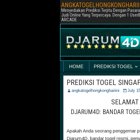
ANGKATOGELHONGKONGHARII
Menyediakan Prediksi Terjitu Dengan Pasara
Judi Online Yang Terpercaya. Dengan 1 Use
ARCADE
HOME
PREDIKSI TOGEL
PREDIKSI TOGEL SINGA
angkatogelhongkonghariini
July 1
SELAMAT
DJARUM4D: BANDAR TOGEL
Apakah Anda seorang penggemar pe
Djarum4D, bandar togel resmi, penye