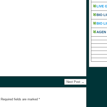
LIVE 
BIO L
BIO L
AGEN
Next Post →
Required fields are marked
*