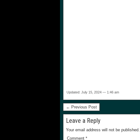
Updated: July 15, 2024 — 1:46 am
← Previous Post
Leave a Reply
Your email address will not be published.
Comment
*