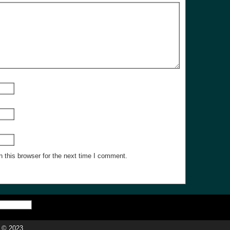
 this browser for the next time I comment.
© 2023