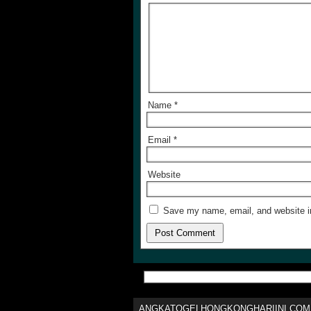
Name
*
Email
*
Website
Save my name, email, and website in
ANGKATOGELHONGKONGHARIINI.COM 