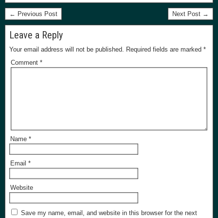
← Previous Post
Next Post →
Leave a Reply
Your email address will not be published.
Required fields are marked
*
Comment
*
Name
*
Email
*
Website
Save my name, email, and website in this browser for the next