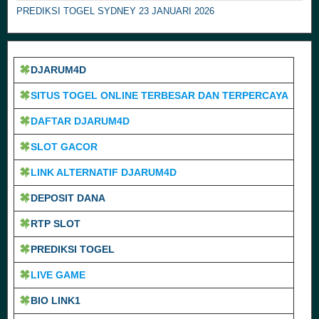
PREDIKSI TOGEL SYDNEY 23 JANUARI 2026
DJARUM4D
SITUS TOGEL ONLINE TERBESAR DAN TERPERCAYA
DAFTAR DJARUM4D
SLOT GACOR
LINK ALTERNATIF DJARUM4D
DEPOSIT DANA
RTP SLOT
PREDIKSI TOGEL
LIVE GAME
BIO LINK1