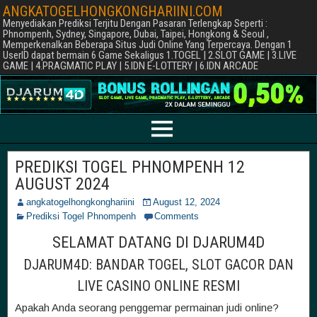
ANGKATOGELHONGKONGHARIINI.COM
Menyediakan Prediksi Terjitu Dengan Pasaran Terlengkap Seperti :
Phnompenh, Sydney, Singapore, Dubai, Taipei, Hongkong & Seoul ,
Memperkenalkan Beberapa Situs Judi Online Yang Terpercaya. Dengan 1
UserID dapat bermain 6 Game Sekaligus 1.TOGEL | 2.SLOT GAME | 3.LIVE
GAME | 4.PRAGMATIC PLAY | 5.IDN E-LOTTERY | 6.IDN ARCADE
PREDIKSI TOGEL PHNOMPENH 12
AUGUST 2024
angkatogelhongkonghariini
August 12, 2024
Prediksi Togel Phnompenh
Comments
SELAMAT DATANG DI DJARUM4D
DJARUM4D: BANDAR TOGEL, SLOT GACOR DAN
LIVE CASINO ONLINE RESMI
Apakah Anda seorang penggemar permainan judi online?