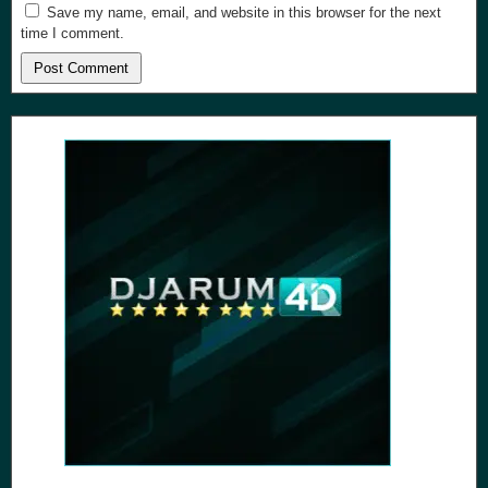
Save my name, email, and website in this browser for the next
time I comment.