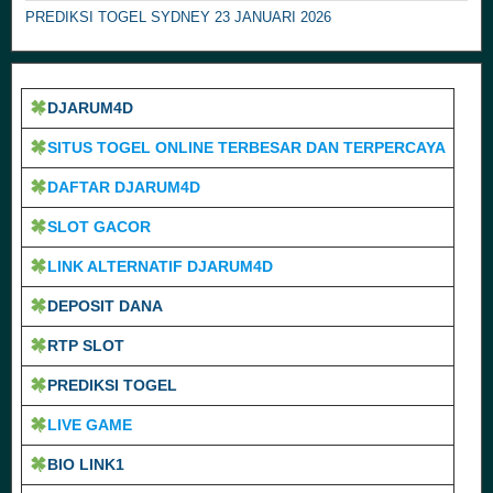
PREDIKSI TOGEL SYDNEY 23 JANUARI 2026
DJARUM4D
SITUS TOGEL ONLINE TERBESAR DAN TERPERCAYA
DAFTAR DJARUM4D
SLOT GACOR
LINK ALTERNATIF DJARUM4D
DEPOSIT DANA
RTP SLOT
PREDIKSI TOGEL
LIVE GAME
BIO LINK1