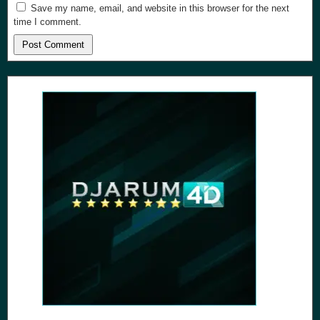
Save my name, email, and website in this browser for the next
time I comment.