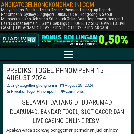
ANGKATOGELHONGKONGHARIINI.COM
Menyediakan Prediksi Terjitu Dengan Pasaran Terlengkap Seperti :
Phnompenh, Sydney, Singapore, Dubai, Taipei, Hongkong & Seoul ,
Memperkenalkan Beberapa Situs Judi Online Yang Terpercaya. Dengan 1
UserID dapat bermain 6 Game Sekaligus 1.TOGEL | 2.SLOT GAME | 3.LIVE
GAME | 4.PRAGMATIC PLAY | 5.IDN E-LOTTERY | 6.IDN ARCADE
PREDIKSI TOGEL PHNOMPENH 15
AUGUST 2024
angkatogelhongkonghariini
August 15, 2024
Prediksi Togel Phnompenh
Comments
SELAMAT DATANG DI DJARUM4D
DJARUM4D: BANDAR TOGEL, SLOT GACOR DAN
LIVE CASINO ONLINE RESMI
Apakah Anda seorang penggemar permainan judi online?