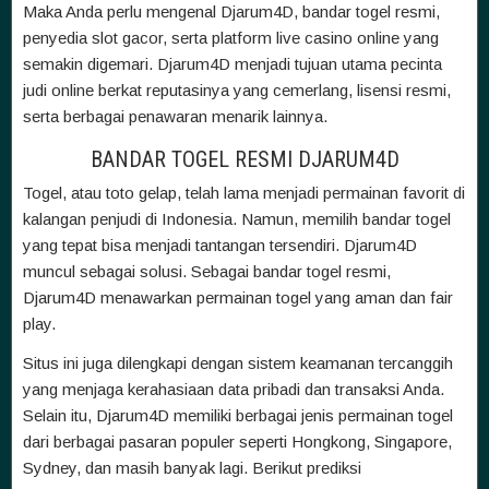
Maka Anda perlu mengenal Djarum4D, bandar togel resmi,
penyedia slot gacor, serta platform live casino online yang
semakin digemari. Djarum4D menjadi tujuan utama pecinta
judi online berkat reputasinya yang cemerlang, lisensi resmi,
serta berbagai penawaran menarik lainnya.
BANDAR TOGEL RESMI DJARUM4D
Togel, atau toto gelap, telah lama menjadi permainan favorit di
kalangan penjudi di Indonesia. Namun, memilih bandar togel
yang tepat bisa menjadi tantangan tersendiri. Djarum4D
muncul sebagai solusi. Sebagai bandar togel resmi,
Djarum4D menawarkan permainan togel yang aman dan fair
play.
Situs ini juga dilengkapi dengan sistem keamanan tercanggih
yang menjaga kerahasiaan data pribadi dan transaksi Anda.
Selain itu, Djarum4D memiliki berbagai jenis permainan togel
dari berbagai pasaran populer seperti Hongkong, Singapore,
Sydney, dan masih banyak lagi. Berikut prediksi