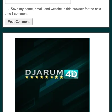
Save my name, email, and website in this browser for the next
time I comment.