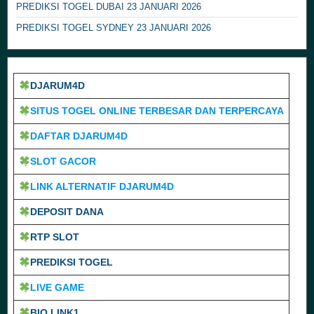
PREDIKSI TOGEL DUBAI 23 JANUARI 2026
PREDIKSI TOGEL SYDNEY 23 JANUARI 2026
DJARUM4D
SITUS TOGEL ONLINE TERBESAR DAN TERPERCAYA
DAFTAR DJARUM4D
SLOT GACOR
LINK ALTERNATIF DJARUM4D
DEPOSIT DANA
RTP SLOT
PREDIKSI TOGEL
LIVE GAME
BIO LINK1