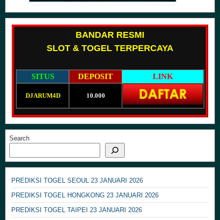
BANDAR RESMI
SLOT & TOGEL TERPERCAYA
SITUS
DEPOSIT
LINK
DJARUM4D
10.000
Search
PREDIKSI TOGEL SEOUL 23 JANUARI 2026
PREDIKSI TOGEL HONGKONG 23 JANUARI 2026
PREDIKSI TOGEL TAIPEI 23 JANUARI 2026