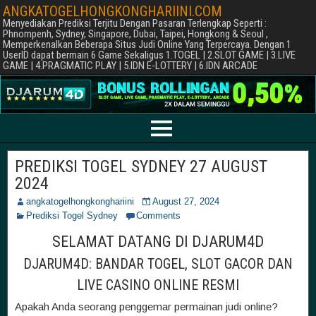
ANGKATOGELHONGKONGHARIINI.COM
Menyediakan Prediksi Terjitu Dengan Pasaran Terlengkap Seperti :
Phnompenh, Sydney, Singapore, Dubai, Taipei, Hongkong & Seoul ,
Memperkenalkan Beberapa Situs Judi Online Yang Terpercaya. Dengan 1
UserID dapat bermain 6 Game Sekaligus 1.TOGEL | 2.SLOT GAME | 3.LIVE
GAME | 4.PRAGMATIC PLAY | 5.IDN E-LOTTERY | 6.IDN ARCADE
PREDIKSI TOGEL SYDNEY 27 AUGUST
2024
angkatogelhongkonghariini
August 27, 2024
Prediksi Togel Sydney
Comments
SELAMAT DATANG DI DJARUM4D
DJARUM4D: BANDAR TOGEL, SLOT GACOR DAN
LIVE CASINO ONLINE RESMI
Apakah Anda seorang penggemar permainan judi online?