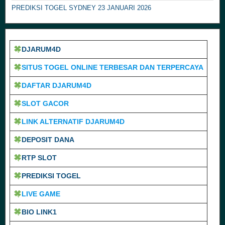
PREDIKSI TOGEL SYDNEY 23 JANUARI 2026
DJARUM4D
SITUS TOGEL ONLINE TERBESAR DAN TERPERCAYA
DAFTAR DJARUM4D
SLOT GACOR
LINK ALTERNATIF DJARUM4D
DEPOSIT DANA
RTP SLOT
PREDIKSI TOGEL
LIVE GAME
BIO LINK1