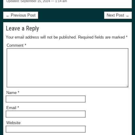
Updated: September 15, 2024 — 1:14 am
← Previous Post
Next Post →
Leave a Reply
Your email address will not be published.
Required fields are marked
*
Comment
*
Name
*
Email
*
Website