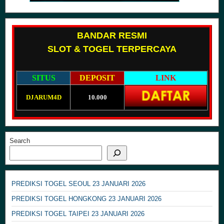
BANDAR RESMI
SLOT & TOGEL TERPERCAYA
SITUS
DEPOSIT
LINK
DJARUM4D
10.000
Search
PREDIKSI TOGEL SEOUL 23 JANUARI 2026
PREDIKSI TOGEL HONGKONG 23 JANUARI 2026
PREDIKSI TOGEL TAIPEI 23 JANUARI 2026