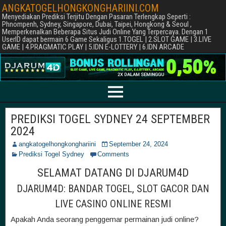
ANGKATOGELHONGKONGHARIINI.COM
Menyediakan Prediksi Terjitu Dengan Pasaran Terlengkap Seperti :
Phnompenh, Sydney, Singapore, Dubai, Taipei, Hongkong & Seoul ,
Memperkenalkan Beberapa Situs Judi Online Yang Terpercaya. Dengan 1
UserID dapat bermain 6 Game Sekaligus 1.TOGEL | 2.SLOT GAME | 3.LIVE
GAME | 4.PRAGMATIC PLAY | 5.IDN E-LOTTERY | 6.IDN ARCADE
PREDIKSI TOGEL SYDNEY 24 SEPTEMBER
2024
angkatogelhongkonghariini
September 24, 2024
Prediksi Togel Sydney
Comments
SELAMAT DATANG DI DJARUM4D
DJARUM4D: BANDAR TOGEL, SLOT GACOR DAN
LIVE CASINO ONLINE RESMI
Apakah Anda seorang penggemar permainan judi online?