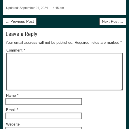
Updated: September 24, 2024 — 4:45 am
← Previous Post
Next Post →
Leave a Reply
Your email address will not be published.
Required fields are marked
*
Comment
*
Name
*
Email
*
Website