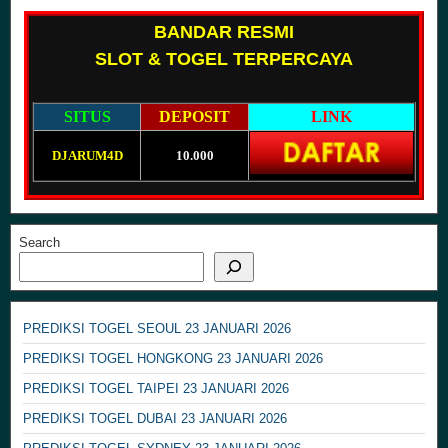
BANDAR RESMI
SLOT & TOGEL TERPERCAYA
SITUS
DEPOSIT
LINK
DJARUM4D
10.000
Search
PREDIKSI TOGEL SEOUL 23 JANUARI 2026
PREDIKSI TOGEL HONGKONG 23 JANUARI 2026
PREDIKSI TOGEL TAIPEI 23 JANUARI 2026
PREDIKSI TOGEL DUBAI 23 JANUARI 2026