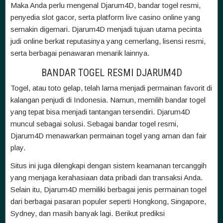
Maka Anda perlu mengenal Djarum4D, bandar togel resmi,
penyedia slot gacor, serta platform live casino online yang
semakin digemari. Djarum4D menjadi tujuan utama pecinta
judi online berkat reputasinya yang cemerlang, lisensi resmi,
serta berbagai penawaran menarik lainnya.
BANDAR TOGEL RESMI DJARUM4D
Togel, atau toto gelap, telah lama menjadi permainan favorit di
kalangan penjudi di Indonesia. Namun, memilih bandar togel
yang tepat bisa menjadi tantangan tersendiri. Djarum4D
muncul sebagai solusi. Sebagai bandar togel resmi,
Djarum4D menawarkan permainan togel yang aman dan fair
play.
Situs ini juga dilengkapi dengan sistem keamanan tercanggih
yang menjaga kerahasiaan data pribadi dan transaksi Anda.
Selain itu, Djarum4D memiliki berbagai jenis permainan togel
dari berbagai pasaran populer seperti Hongkong, Singapore,
Sydney, dan masih banyak lagi. Berikut prediksi