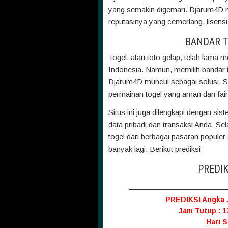
yang semakin digemari. Djarum4D me
reputasinya yang cemerlang, lisensi
BANDAR 
Togel, atau toto gelap, telah lama m
Indonesia. Namun, memilih bandar to
Djarum4D muncul sebagai solusi. 
permainan togel yang aman dan fair
Situs ini juga dilengkapi dengan s
data pribadi dan transaksi Anda. Se
togel dari berbagai pasaran popule
banyak lagi. Berikut prediksi
PREDIK
PREDIKSI Angka 
Jam Tutup : 1
Hari 