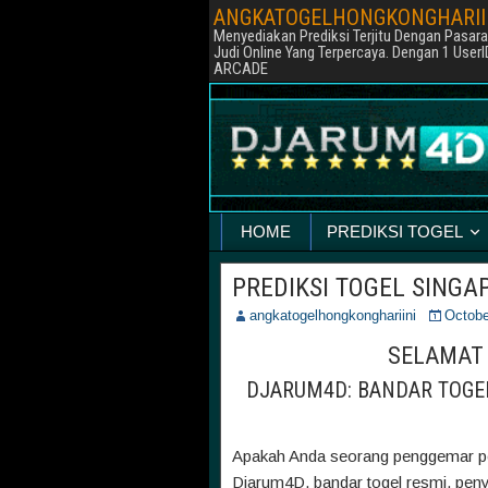
ANGKATOGELHONGKONGHARII
Menyediakan Prediksi Terjitu Dengan Pasara
Judi Online Yang Terpercaya. Dengan 1 Use
ARCADE
HOME
PREDIKSI TOGEL
PREDIKSI TOGEL SINGA
angkatogelhongkonghariini
Octobe
SELAMAT
DJARUM4D: BANDAR TOGEL
Apakah Anda seorang penggemar pe
Djarum4D, bandar togel resmi, penye