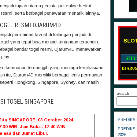
njadi tujuan utama pecinta judi online berkat
 resmi, serta berbagai penawaran menarik lainnya.
TOGEL RESMI DJARUM4D
enjadi permainan favorit di kalangan penjudi di
SLO
gel yang tepat bisa menjadi tantangan tersendiri.
Sebagai bandar togel resmi, Djarum4D menawarkan
 play.
SITU
istem keamanan tercanggih yang menjaga kerahasiaan
DJARU
lain itu, Djarum4D memiliki berbagai jenis permainan
r seperti Hongkong, Singapore, Sydney, dan masih
Search
SI TOGEL SINGAPORE
Jitu SINGAPORE, 03 October 2024
PREDIKSI
7:30 WIB, Jam Buka : 17:40 WIB
PREDIKSI
Selasa dan Jumat Libur.
2026