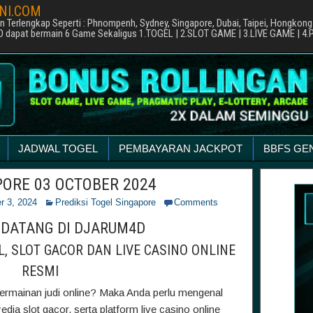
NI.COM
n Terlengkap Seperti : Phnompenh, Sydney, Singapore, Dubai, Taipei, Hongkon
rID dapat bermain 6 Game Sekaligus 1.TOGEL | 2.SLOT GAME | 3.LIVE GAME | 4
JADWAL TOGEL
PEMBAYARAN JACKPOT
BBFS GE
PORE 03 OCTOBER 2024
r 3, 2024
Prediksi Togel Singapore
Comments
 DATANG DI DJARUM4D
, SLOT GACOR DAN LIVE CASINO ONLINE
RESMI
rmainan judi online? Maka Anda perlu mengenal
dia slot gacor, serta platform live casino online