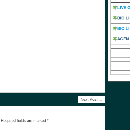
LIVE 
BIO L
BIO L
AGEN
Next Post →
Required fields are marked
*