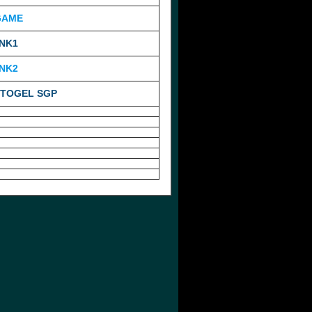
GAME
INK1
INK2
 TOGEL SGP