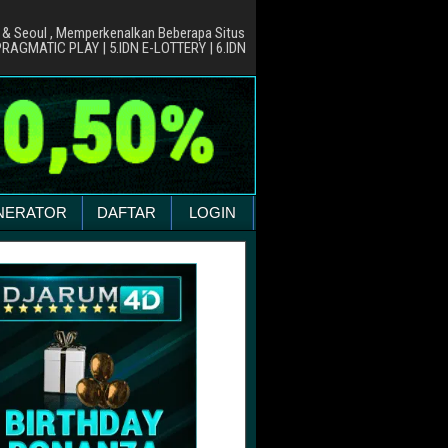
g & Seoul , Memperkenalkan Beberapa Situs
.PRAGMATIC PLAY | 5.IDN E-LOTTERY | 6.IDN
NERATOR
DAFTAR
LOGIN