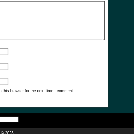
 this browser for the next time I comment.
© 2023