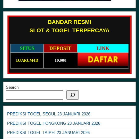
BANDAR RESMI
SLOT & TOGEL TERPERCAYA
SITUS
DEPOSIT
LINK
DJARUM4D
10.000
Search
PREDIKSI TOGEL SEOUL 23 JANUARI 2026
PREDIKSI TOGEL HONGKONG 23 JANUARI 2026
PREDIKSI TOGEL TAIPEI 23 JANUARI 2026