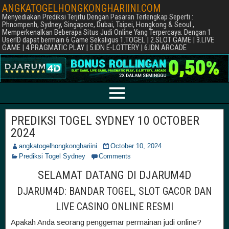
ANGKATOGELHONGKONGHARIINI.COM
Menyediakan Prediksi Terjitu Dengan Pasaran Terlengkap Seperti :
Phnompenh, Sydney, Singapore, Dubai, Taipei, Hongkong & Seoul ,
Memperkenalkan Beberapa Situs Judi Online Yang Terpercaya. Dengan 1
UserID dapat bermain 6 Game Sekaligus 1.TOGEL | 2.SLOT GAME | 3.LIVE
GAME | 4.PRAGMATIC PLAY | 5.IDN E-LOTTERY | 6.IDN ARCADE
PREDIKSI TOGEL SYDNEY 10 OCTOBER
2024
angkatogelhongkonghariini
October 10, 2024
Prediksi Togel Sydney
Comments
SELAMAT DATANG DI DJARUM4D
DJARUM4D: BANDAR TOGEL, SLOT GACOR DAN
LIVE CASINO ONLINE RESMI
Apakah Anda seorang penggemar permainan judi online?