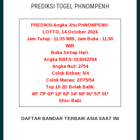
PREDIKSI TOGEL PHNOMPENH
PREDIKSI Angka Jitu PHNOMPENH-
LOTTO, 14 October 2024
Jam Tutup : 11:35 WIB, Jam Buka : 11:50
WIB
Buka Setiap Hari.
Angka BBFS: 019362754
Angka Ikut: 2754
Colok Bebas: 5/4
Colok Macau: 27/75/54
Top 10 2D Bolak Balik:
45* 79* 03* 12* 62* 34* 60* 91* 57* 01*
Shio: Babi
DAFTAR BANDAR TERBAIK ASIA SAAT INI