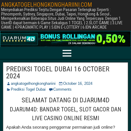
ANGKATOGELHONGKONGHARIINI.COM
Menyediakan Prediksi Terjitu Dengan Pasaran Terlengkap Seperti :
Phnompenh, Sydney, Singapore, Dubai, Taipei, Hongkong & Seoul ,
Memperkenalkan Beberapa Situs Judi Online Yang Terpercaya. Dengan 1
UserID dapat bermain 6 Game Sekaligus 1.TOGEL | 2.SLOT GAME | 3.LIVE
GAME | 4.PRAGMATIC PLAY | 5.IDN E-LOTTERY | 6.IDN ARCADE
PREDIKSI TOGEL DUBAI 16 OCTOBER
2024
angkatogelhongkonghariini
October 16, 2024
Prediksi Togel Dubai
Comments
SELAMAT DATANG DI DJARUM4D
DJARUM4D: BANDAR TOGEL, SLOT GACOR DAN
LIVE CASINO ONLINE RESMI
Apakah Anda seorang penggemar permainan judi online?