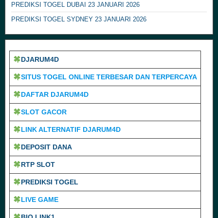
PREDIKSI TOGEL DUBAI 23 JANUARI 2026
PREDIKSI TOGEL SYDNEY 23 JANUARI 2026
DJARUM4D
SITUS TOGEL ONLINE TERBESAR DAN TERPERCAYA
DAFTAR DJARUM4D
SLOT GACOR
LINK ALTERNATIF DJARUM4D
DEPOSIT DANA
RTP SLOT
PREDIKSI TOGEL
LIVE GAME
BIO LINK1