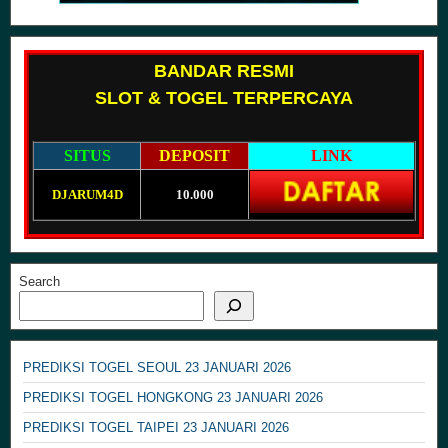
BANDAR RESMI
SLOT & TOGEL TERPERCAYA
SITUS
DEPOSIT
LINK
DJARUM4D
10.000
Search
PREDIKSI TOGEL SEOUL 23 JANUARI 2026
PREDIKSI TOGEL HONGKONG 23 JANUARI 2026
PREDIKSI TOGEL TAIPEI 23 JANUARI 2026