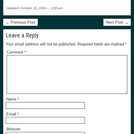
Updated: October 16, 2024 — 1:00 am
← Previous Post
Next Post →
Leave a Reply
Your email address will not be published.
Required fields are marked
*
Comment
*
Name
*
Email
*
Website