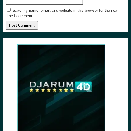
Save my name, email, and website in this browser for the next
time I comment.