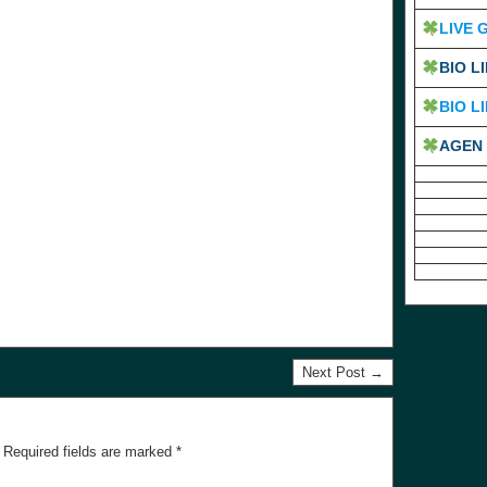
LIVE 
BIO L
BIO L
AGEN
Next Post →
Required fields are marked
*