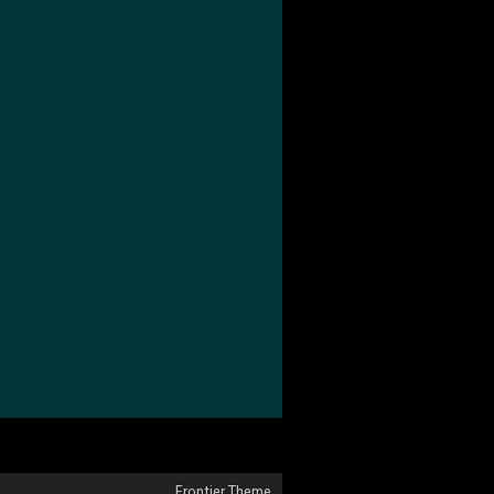
Frontier Theme