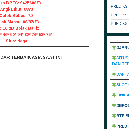
ka BBFS: 942560873
PREDIKSI
Angka Ikut: 0873
PREDIKSI
Colok Bebas: 7/3
lok Macau: 08/87/73
PREDIKSI
p 10 2D Bolak Balik:
* 46* 90* 94* 82* 76* 53* 75*
Shio: Naga
DJAR
AR TERBAIK ASIA SAAT INI
SITUS
DAN TE
DAFT
SLOT
LINK 
DEPO
RTP 
PREDI