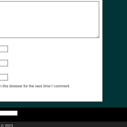
 this browser for the next time I comment.
© 2023