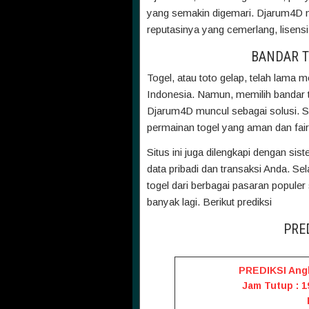
yang semakin digemari. Djarum4D me
reputasinya yang cemerlang, lisensi
BANDAR 
Togel, atau toto gelap, telah lama m
Indonesia. Namun, memilih bandar to
Djarum4D muncul sebagai solusi. 
permainan togel yang aman dan fair
Situs ini juga dilengkapi dengan s
data pribadi dan transaksi Anda. Se
togel dari berbagai pasaran popule
banyak lagi. Berikut prediksi
PRE
PREDIKSI Angk
Jam Tutup : 1