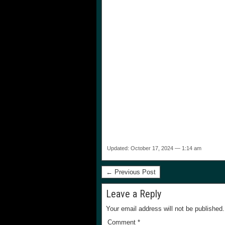
Updated: October 17, 2024 — 1:14 am
← Previous Post
Leave a Reply
Your email address will not be published.
Comment
*