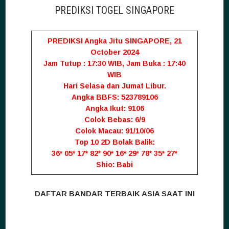
PREDIKSI TOGEL SINGAPORE
PREDIKSI Angka Jitu SINGAPORE, 21
October 2024
Jam Tutup : 17:30 WIB, Jam Buka : 17:40
WIB
Hari Selasa dan Jumat Libur.
Angka BBFS: 523789106
Angka Ikut: 9106
Colok Bebas: 6/9
Colok Macau: 91/10/06
Top 10 2D Bolak Balik:
36* 05* 17* 82* 90* 16* 29* 78* 35* 27*
Shio: Babi
DAFTAR BANDAR TERBAIK ASIA SAAT INI