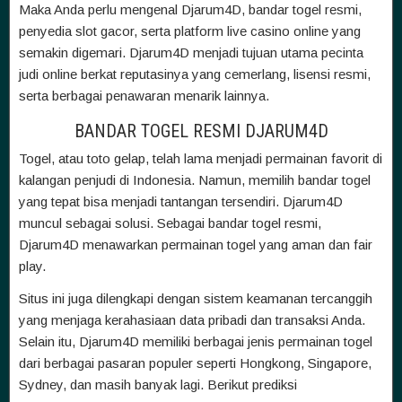
Maka Anda perlu mengenal Djarum4D, bandar togel resmi,
penyedia slot gacor, serta platform live casino online yang
semakin digemari. Djarum4D menjadi tujuan utama pecinta
judi online berkat reputasinya yang cemerlang, lisensi resmi,
serta berbagai penawaran menarik lainnya.
BANDAR TOGEL RESMI DJARUM4D
Togel, atau toto gelap, telah lama menjadi permainan favorit di
kalangan penjudi di Indonesia. Namun, memilih bandar togel
yang tepat bisa menjadi tantangan tersendiri. Djarum4D
muncul sebagai solusi. Sebagai bandar togel resmi,
Djarum4D menawarkan permainan togel yang aman dan fair
play.
Situs ini juga dilengkapi dengan sistem keamanan tercanggih
yang menjaga kerahasiaan data pribadi dan transaksi Anda.
Selain itu, Djarum4D memiliki berbagai jenis permainan togel
dari berbagai pasaran populer seperti Hongkong, Singapore,
Sydney, dan masih banyak lagi. Berikut prediksi