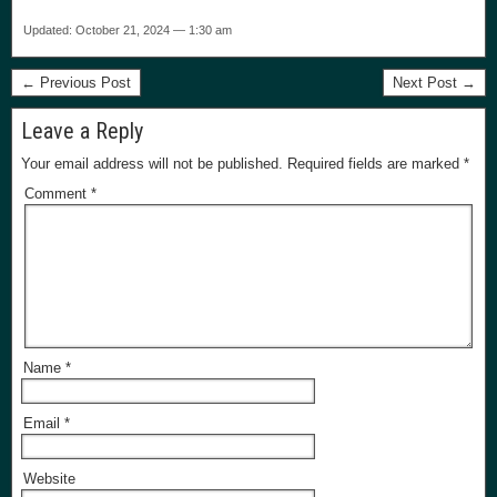
Updated: October 21, 2024 — 1:30 am
← Previous Post
Next Post →
Leave a Reply
Your email address will not be published.
Required fields are marked
*
Comment
*
Name
*
Email
*
Website