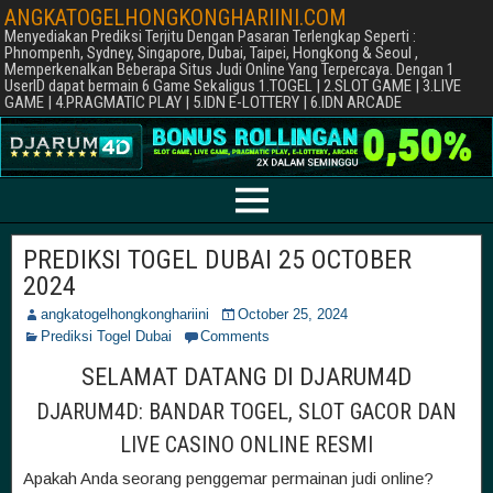
ANGKATOGELHONGKONGHARIINI.COM
Menyediakan Prediksi Terjitu Dengan Pasaran Terlengkap Seperti :
Phnompenh, Sydney, Singapore, Dubai, Taipei, Hongkong & Seoul ,
Memperkenalkan Beberapa Situs Judi Online Yang Terpercaya. Dengan 1
UserID dapat bermain 6 Game Sekaligus 1.TOGEL | 2.SLOT GAME | 3.LIVE
GAME | 4.PRAGMATIC PLAY | 5.IDN E-LOTTERY | 6.IDN ARCADE
PREDIKSI TOGEL DUBAI 25 OCTOBER
2024
angkatogelhongkonghariini
October 25, 2024
Prediksi Togel Dubai
Comments
SELAMAT DATANG DI DJARUM4D
DJARUM4D: BANDAR TOGEL, SLOT GACOR DAN
LIVE CASINO ONLINE RESMI
Apakah Anda seorang penggemar permainan judi online?