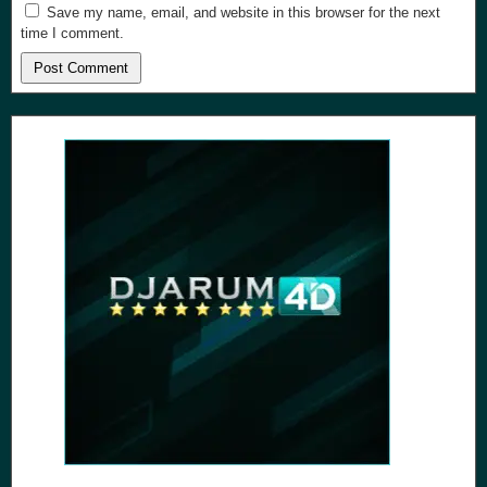
Save my name, email, and website in this browser for the next
time I comment.