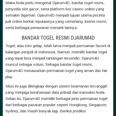
Maka Anda perlu mengenal Djarum4D, bandar togel resmi,
penyedia slot gacor, serta platform live casino online yang
semakin digemari. Djarum4D menjadi tujuan utama pecinta
judi online berkat reputasinya yang cemerlang, lisensi resmi,
serta berbagai penawaran menarik lainnya.
BANDAR TOGEL RESMI DJARUM4D
Togel, atau toto gelap, telah lama menjadi permainan favorit di
kalangan penjudi di Indonesia. Namun, memilih bandar togel
yang tepat bisa menjadi tantangan tersendiri. Djarum4D
muncul sebagai solusi. Sebagai bandar togel resmi,
Djarum4D menawarkan permainan togel yang aman dan fair
play.
Situs ini juga dilengkapi dengan sistem keamanan tercanggih
yang menjaga kerahasiaan data pribadi dan transaksi Anda.
Selain itu, Djarum4D memiliki berbagai jenis permainan togel
dari berbagai pasaran populer seperti Hongkong, Singapore,
Sydney, dan masih banyak lagi. Berikut prediksi