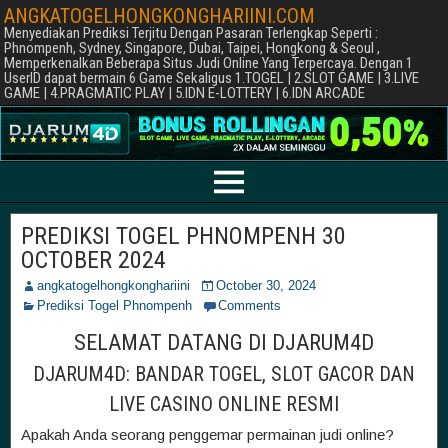
ANGKATOGELHONGKONGHARIINI.COM
Menyediakan Prediksi Terjitu Dengan Pasaran Terlengkap Seperti :
Phnompenh, Sydney, Singapore, Dubai, Taipei, Hongkong & Seoul ,
Memperkenalkan Beberapa Situs Judi Online Yang Terpercaya. Dengan 1
UserID dapat bermain 6 Game Sekaligus 1.TOGEL | 2.SLOT GAME | 3.LIVE
GAME | 4.PRAGMATIC PLAY | 5.IDN E-LOTTERY | 6.IDN ARCADE
PREDIKSI TOGEL PHNOMPENH 30
OCTOBER 2024
angkatogelhongkonghariini
October 30, 2024
Prediksi Togel Phnompenh
Comments
SELAMAT DATANG DI DJARUM4D
DJARUM4D: BANDAR TOGEL, SLOT GACOR DAN
LIVE CASINO ONLINE RESMI
Apakah Anda seorang penggemar permainan judi online?