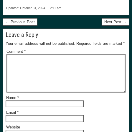
Updated: October 31, 2024 — 2:11 am
← Previous Post
Next Post →
Leave a Reply
Your email address will not be published.
Required fields are marked
*
Comment
*
Name
*
Email
*
Website