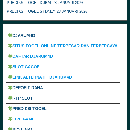
PREDIKSI TOGEL DUBAI 23 JANUARI 2026
PREDIKSI TOGEL SYDNEY 23 JANUARI 2026
DJARUM4D
SITUS TOGEL ONLINE TERBESAR DAN TERPERCAYA
DAFTAR DJARUM4D
SLOT GACOR
LINK ALTERNATIF DJARUM4D
DEPOSIT DANA
RTP SLOT
PREDIKSI TOGEL
LIVE GAME
BIO LINK1