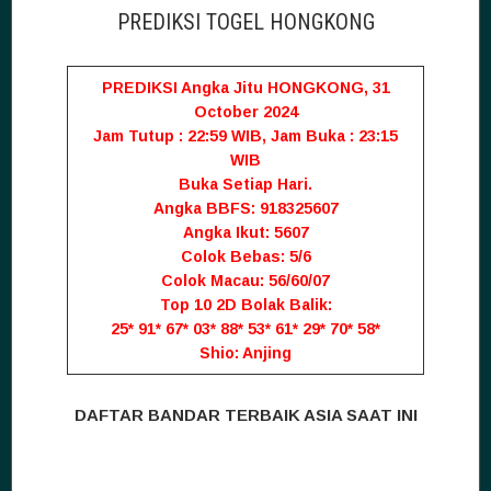
PREDIKSI TOGEL HONGKONG
PREDIKSI Angka Jitu HONGKONG, 31
October 2024
Jam Tutup : 22:59 WIB, Jam Buka : 23:15
WIB
Buka Setiap Hari.
Angka BBFS: 918325607
Angka Ikut: 5607
Colok Bebas: 5/6
Colok Macau: 56/60/07
Top 10 2D Bolak Balik:
25* 91* 67* 03* 88* 53* 61* 29* 70* 58*
Shio: Anjing
DAFTAR BANDAR TERBAIK ASIA SAAT INI