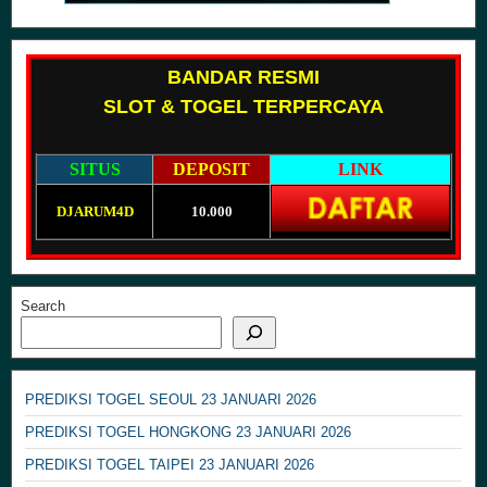
BANDAR RESMI
SLOT & TOGEL TERPERCAYA
SITUS
DEPOSIT
LINK
DJARUM4D
10.000
Search
PREDIKSI TOGEL SEOUL 23 JANUARI 2026
PREDIKSI TOGEL HONGKONG 23 JANUARI 2026
PREDIKSI TOGEL TAIPEI 23 JANUARI 2026