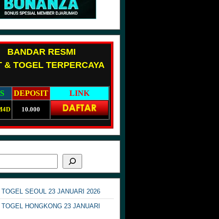
BANDAR RESMI
T & TOGEL TERPERCAYA
S
DEPOSIT
LINK
M4D
10.000
 TOGEL SEOUL 23 JANUARI 2026
 TOGEL HONGKONG 23 JANUARI