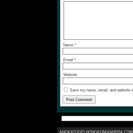
Name
*
Email
*
Website
Save my name, email, and website in
ANGKATOGELHONGKONGHARIINI.COM 