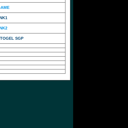
GAME
INK1
INK2
 TOGEL SGP