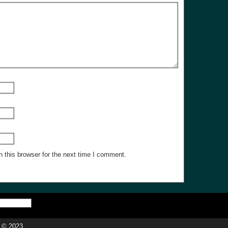
 this browser for the next time I comment.
© 2023