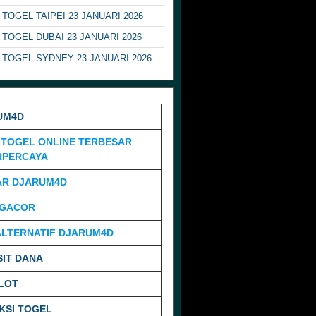
 TOGEL TAIPEI 23 JANUARI 2026
 TOGEL DUBAI 23 JANUARI 2026
 TOGEL SYDNEY 23 JANUARI 2026
UM4D
 TOGEL ONLINE TERBESAR
RPERCAYA
AR DJARUM4D
 GACOR
ALTERNATIF DJARUM4D
SIT DANA
SLOT
KSI TOGEL