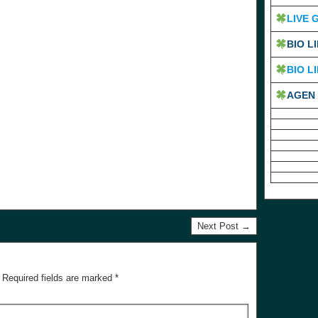
LIVE 
BIO L
BIO L
AGEN
Next Post →
Required fields are marked
*