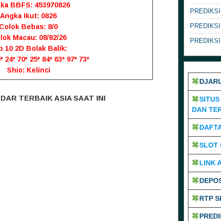
ka BBFS: 453970826
PREDIKSI
Angka Ikut: 0826
PREDIKSI
Colok Bebas: 8/0
lok Macau: 08/82/26
PREDIKSI
p 10 2D Bolak Balik:
* 24* 70* 25* 84* 63* 97* 73*
Shio: Kelinci
DJAR
AR TERBAIK ASIA SAAT INI
SITUS
DAN TE
DAFT
SLOT
LINK 
DEPO
RTP 
PREDI