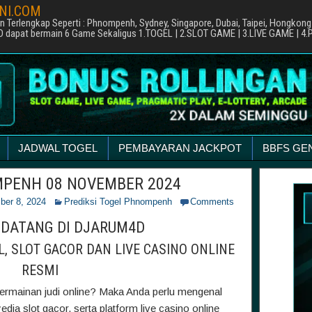
NI.COM
n Terlengkap Seperti : Phnompenh, Sydney, Singapore, Dubai, Taipei, Hongkon
rID dapat bermain 6 Game Sekaligus 1.TOGEL | 2.SLOT GAME | 3.LIVE GAME | 4
JADWAL TOGEL
PEMBAYARAN JACKPOT
BBFS GE
MPENH 08 NOVEMBER 2024
er 8, 2024
Prediksi Togel Phnompenh
Comments
 DATANG DI DJARUM4D
, SLOT GACOR DAN LIVE CASINO ONLINE
RESMI
rmainan judi online? Maka Anda perlu mengenal
dia slot gacor, serta platform live casino online