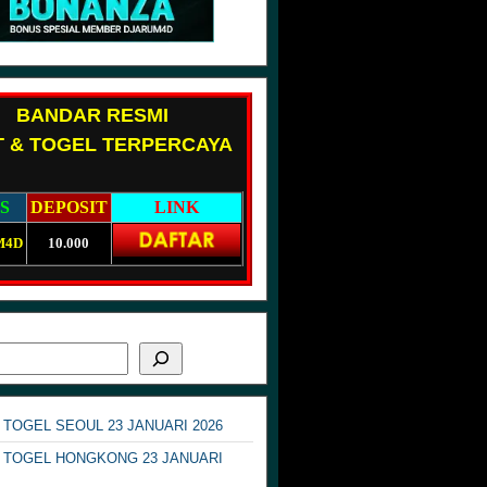
BANDAR RESMI
T & TOGEL TERPERCAYA
S
DEPOSIT
LINK
M4D
10.000
 TOGEL SEOUL 23 JANUARI 2026
 TOGEL HONGKONG 23 JANUARI