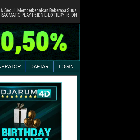
g & Seoul , Memperkenalkan Beberapa Situs
.PRAGMATIC PLAY | 5.IDN E-LOTTERY | 6.IDN
NERATOR
DAFTAR
LOGIN