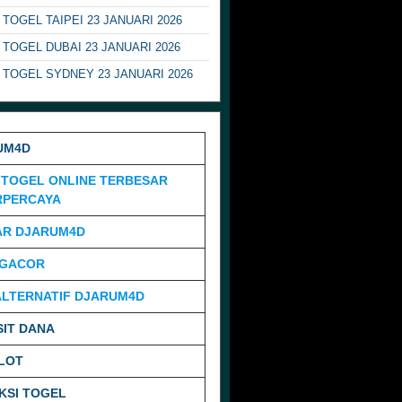
 TOGEL TAIPEI 23 JANUARI 2026
 TOGEL DUBAI 23 JANUARI 2026
 TOGEL SYDNEY 23 JANUARI 2026
UM4D
 TOGEL ONLINE TERBESAR
RPERCAYA
AR DJARUM4D
 GACOR
ALTERNATIF DJARUM4D
SIT DANA
SLOT
KSI TOGEL