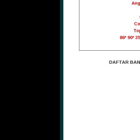
Ang
Co
To
86* 90* 35
DAFTAR BAND