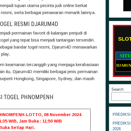
njadi tujuan utama pecinta judi online berkat
 resmi, serta berbagai penawaran menarik lainnya.
TOGEL RESMI DJARUM4D
enjadi permainan favorit di kalangan penjudi di
SLO
gel yang tepat bisa menjadi tantangan tersendiri.
Sebagai bandar togel resmi, Djarum4D menawarkan
 play.
SITU
istem keamanan tercanggih yang menjaga kerahasiaan
DJARU
lain itu, Djarum4D memiliki berbagai jenis permainan
r seperti Hongkong, Singapore, Sydney, dan masih
Search
SI TOGEL PHNOMPENH
 PHNOMPENH-LOTTO, 08 November 2024
PREDIKSI
1:35 WIB, Jam Buka : 11:50 WIB
PREDIKSI
Buka Setiap Hari.
2026