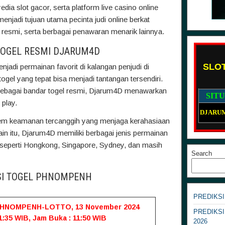
dia slot gacor, serta platform live casino online
njadi tujuan utama pecinta judi online berkat
 resmi, serta berbagai penawaran menarik lainnya.
TOGEL RESMI DJARUM4D
SLO
enjadi permainan favorit di kalangan penjudi di
gel yang tepat bisa menjadi tantangan tersendiri.
Sebagai bandar togel resmi, Djarum4D menawarkan
SITU
 play.
DJARU
istem keamanan tercanggih yang menjaga kerahasiaan
lain itu, Djarum4D memiliki berbagai jenis permainan
r seperti Hongkong, Singapore, Sydney, dan masih
Search
SI TOGEL PHNOMPENH
PREDIKSI
 PHNOMPENH-LOTTO, 13 November 2024
PREDIKSI
1:35 WIB, Jam Buka : 11:50 WIB
2026