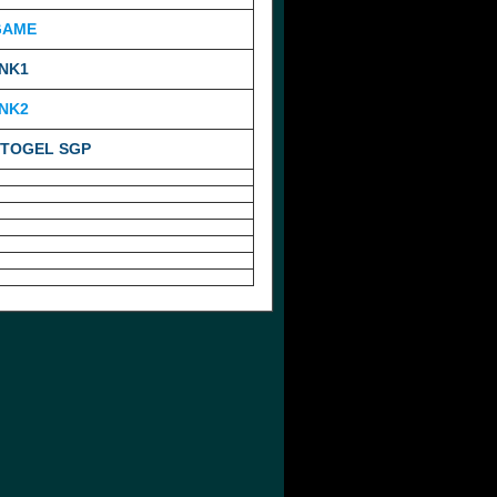
GAME
INK1
INK2
 TOGEL SGP