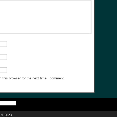
 this browser for the next time I comment.
© 2023