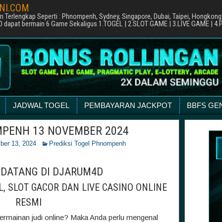
NI.COM
n Terlengkap Seperti : Phnompenh, Sydney, Singapore, Dubai, Taipei, Hongkon
rID dapat bermain 6 Game Sekaligus 1.TOGEL | 2.SLOT GAME | 3.LIVE GAME | 4
JADWAL TOGEL
PEMBAYARAN JACKPOT
BBFS GE
MPENH 13 NOVEMBER 2024
er 13, 2024
Prediksi Togel Phnompenh
 DATANG DI DJARUM4D
, SLOT GACOR DAN LIVE CASINO ONLINE
RESMI
rmainan judi online? Maka Anda perlu mengenal